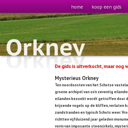
home
koop een gids
Orkney
Orkney
De gids is uitverkocht, maar nog w
Mysterieus Orkney
Ten noordoosten van het Schotse vastelan
groene archipel van zo’n zeventig eilande
eilanden bezoekt wordt getroffen door de
krijsende vogels op de kliffen, verlaten
zandstranden en typisch Schots weer. V
richtten vijfduizend jaar geleden monu
vorm van imposante steencirkels, myster