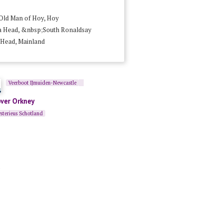
Old Man of Hoy, Hoy
 Head, &nbsp;South Ronaldsay
 Head, Mainland
Veerboot IJmuiden-Newcastle
over Orkney
sterieus Schotland
.