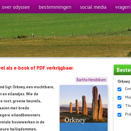
over odyssee
bestemmingen
social media
vragen
el als e-book of PDF verkrijgbaar.
Beste
Bartho Hendriksen
Orkney
d ligt Orkney, een vruchtbare,
Een
n en eilandjes. Wie de
Mai
 rust, groene heuvels,
The
 baaien met brede
Pra
roegere eilandbewoners
mentale bouwwerken in de
ieuze heiligdommen,