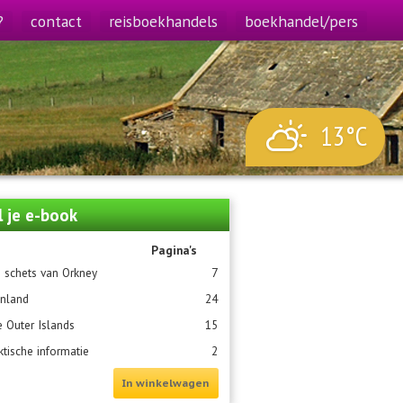
?
contact
reisboekhandels
boekhandel/pers
13°C
l je e-book
Pagina's
 schets van Orkney
7
nland
24
 Outer Islands
15
ktische informatie
2
In winkelwagen