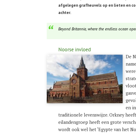
afgelegen grafheuvels op en lieten en c
achter.
Beyond Britannia, where the endless ocean open
Noorse invloed
De N
name
were
strat
vloo
gasv
gevo
en i
traditionele levenswijze. Orkney heef
eilandengroep heeft een grote versc
wordt ook wel het ‘Egypte van het N