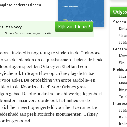
omplete nederzettingen
Odyss
Steden
Kijk van binnen!
s, lies Orkney.
Kirk
Orosius, Romeins schrijver, ca. 385-420
Stro
St M
Eenzam
oorse invloed is nog terug te vinden in de Oudnoorse
Nort
n van de eilanden en de plaatsnamen.
Tijdens de beide
West
ldoorlogen speelden Orkney en Shetland een
Prehist
egische rol. In Scapa Flow op Orkney lag de Britse
Skar
t voor anker. De ontdekking van grote aardolie- en
Maes
elden in de Noordzee heeft voor Orkney grote
Ring
lgen gehad. De olie-industrie bracht werkgelegenheid
Tomb
nkomsten, maar verstoorde ook het milieu en de
Intere
t zich het meest opengesteld voor het toerisme. De
St M
heidenheid aan prehistorische monumenten; Orkney
Balf
oorden’genoemd.
Ital