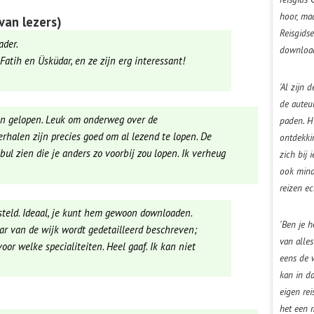
hoor, maa
van lezers)
Reisgids
ader.
download
atih en Üsküdar, en ze zijn erg interessant!
'Al zijn
de auteur
n gelopen. Leuk om onderweg over de
paden. H
rhalen zijn precies goed om al lezend te lopen. De
ontdekki
ul zien die je anders zo voorbij zou lopen. Ik verheug
zich bij 
ook mind
reizen e
steld. Ideaal, je kunt hem gewoon downloaden.
'Ben je 
aar van de wijk wordt gedetailleerd beschreven;
van alles
or welke specialiteiten. Heel gaaf. Ik kan niet
eens de 
kan in da
eigen rei
het een 