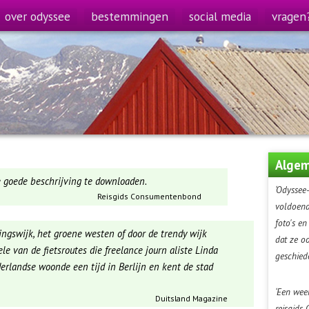
over odyssee
bestemmingen
social media
vragen
Algem
de goede beschrijving te downloaden.
‘Odyssee-
Reisgids Consumentenbond
voldoende
foto's en
ingswijk, het groene westen of door de trendy wijk
dat ze o
ele van de fietsroutes die freelance journ aliste Linda
geschiede
rlandse woonde een tijd in Berlijn en kent de stad
‘Een wee
Duitsland Magazine
reisgids