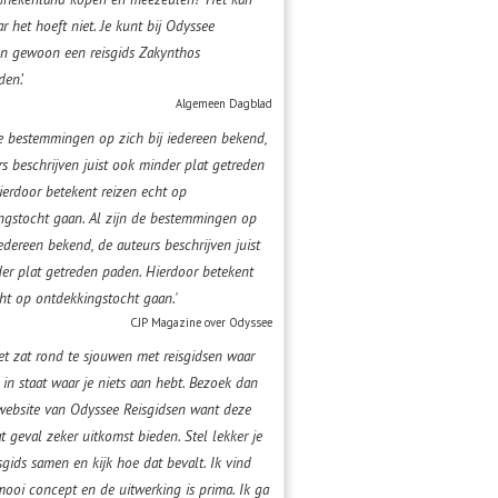
r het hoeft niet. Je kunt bij Odyssee
en gewoon een reisgids Zakynthos
en’.
Algemeen Dagblad
 de bestemmingen op zich bij iedereen bekend,
s beschrijven juist ook minder plat getreden
ierdoor betekent reizen echt op
ngstocht gaan. Al zijn de bestemmingen op
iedereen bekend, de auteurs beschrijven juist
er plat getreden paden. Hierdoor betekent
cht op ontdekkingstocht gaan.'
CJP Magazine over Odyssee
het zat rond te sjouwen met reisgidsen waar
 in staat waar je niets aan hebt. Bezoek dan
website van Odyssee Reisgidsen want deze
t geval zeker uitkomst bieden. Stel lekker je
sgids samen en kijk hoe dat bevalt. Ik vind
mooi concept en de uitwerking is prima. Ik ga