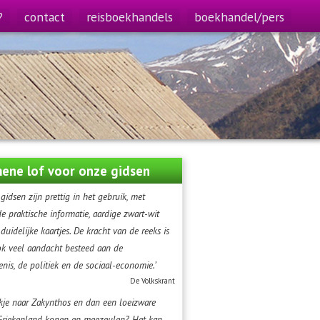
?
contact
reisboekhandels
boekhandel/pers
ene lof voor onze gidsen
gidsen zijn prettig in het gebruik, met
 praktische informatie, aardige zwart-wit
 duidelijke kaartjes. De kracht van de reeks is
ok veel aandacht besteed aan de
nis, de politiek en de sociaal-economie.’
De Volkskrant
kje naar Zakynthos en dan een loeizware
 Griekenland kopen en meezeulen? Het kan