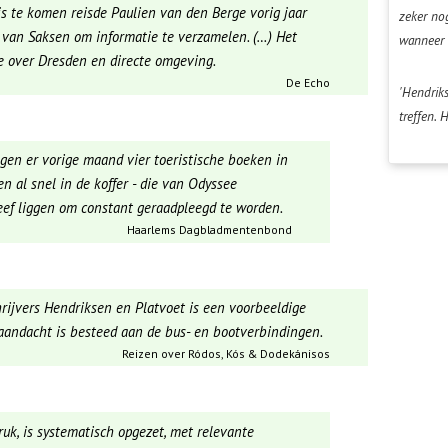
s te komen reisde Paulien van den Berge vorig jaar
zeker no
 van Saksen om informatie te verzamelen. (…) Het
wanneer 
je over Dresden en directe omgeving.
De Echo
'Hendrik
treffen. 
gen er vorige maand vier toeristische boeken in
 al snel in de koffer - die van Odyssee
eef liggen om constant geraadpleegd te worden.
Haarlems Dagblad
mentenbond
rijvers Hendriksen en Platvoet is een voorbeeldige
 aandacht is besteed aan de bus- en bootverbindingen.
Reizen over Ródos, Kós & Dodekánisos
uk, is systematisch opgezet, met relevante