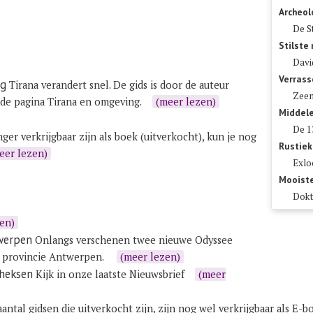
Archeol
De S
Stilste
Davi
Verras
ng
Tirana verandert snel. De gids is door de auteur
Zeem
 de pagina
Tirana en omgeving
.
(meer lezen)
Middel
De 1
nger verkrijgbaar zijn als boek (uitverkocht), kun je nog
Rustiek
eer lezen)
Exlo
Mooist
Dokt
en)
werpen
Onlangs verschenen twee nieuwe Odyssee
 provincie Antwerpen
.
(meer lezen)
 heksen
Kijk in onze laatste
Nieuwsbrief
(meer
antal gidsen die uitverkocht zijn, zijn nog wel verkrijgbaar als E-b