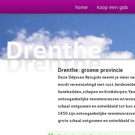
home
koop een gids
Drenthe
Drenthe
Drenthe: groene provincie
Deze Odyssee Reisgids neemt je meer naa
wordt vereenzelvigd met rust, heideveld
hunebedden, schapen en brinkdorpen. Van
ontoegankelijke veenmoerassen en woes
schaal ontgonnen en ontwikkeld tot bos
1850 zijn ontoegankelijke veenmoerasse
grote schaal ontgonnen en ontwikkeld to