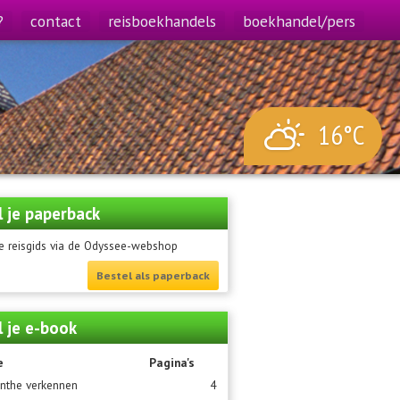
?
contact
reisboekhandels
boekhandel/pers
16°C
l je paperback
e reisgids via de Odyssee-webshop
Bestel als paperback
l je e-book
e
Pagina's
nthe verkennen
4