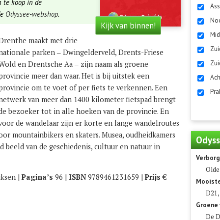
 te koop in de
As
de
Odyssee-webshop
.
Noo
Kijk van binnen!
Mid
​​Drenthe maakt met drie
Zui
nationale parken ‒ Dwingelderveld, Drents-Friese
Zui
Wold en Drentsche Aa ‒ zijn naam als groene
provincie meer dan waar. Het is bij uitstek een
Ach
provincie om te voet of per fiets te verkennen. Een
Pra
netwerk van meer dan 1400 kilometer fietspad brengt
de bezoeker tot in alle hoeken van de provincie. En
voor de wandelaar zijn er korte en lange wandelroutes
 voor mountainbikers en skaters. Musea, oudheidkamers
Odyss
 beeld van de geschiedenis, cultuur en natuur in
Verborg
Olde
iksen |
Pagina’s
96 |
ISBN
9789461231659 |
Prijs
€
Mooist
D21,
Groene 
De D