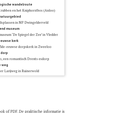
ogische wandelroute
trubben en het Kniphorstbos (Anloo)
 natuurgebied
dsplassen in NP Dwingelderveld
send museum
useum ‘De Spiegel der Zee’ in Vledder
eeuwse kerk
3de-eeuwse dorpskerk in Zweeloo
 dorp
o, een romantisch Drents esdorp
e weg
er Larijweg in Ruinerwold
ook of PDF. De praktische informatie is