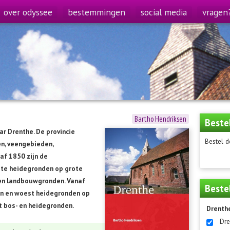
over odyssee
bestemmingen
social media
vragen
Bartho Hendriksen
Beste
r Drenthe. De provincie
Bestel d
en, veengebieden,
af 1850 zijn de
te heidegronden op grote
 en landbouwgronden. Vanaf
Beste
n en woest heidegronden op
t bos- en heidegronden.
Drenth
Dre