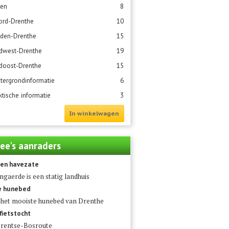
sen
8
rd-Drenthe
10
den-Drenthe
15
dwest-Drenthe
19
doost-Drenthe
15
tergrondinformatie
6
ktische informatie
3
In winkelwagen
ee's aanraders
en havezate
ngaerde is een statig landhuis
e hunebed
 het mooiste hunebed van Drenthe
fietstocht
rentse-Bosroute