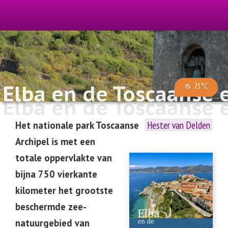
Elba en de Toscaanse 
21°C
Elba en de Toscaanse 
Hester van Delden
Het nationale park Toscaanse
Archipel is met een
totale oppervlakte van
bijna 750 vierkante
kilometer het grootste
beschermde zee-
natuurgebied van