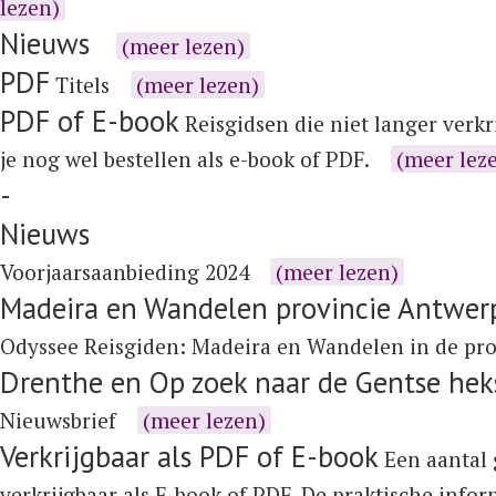
lezen)
Nieuws
(meer lezen)
PDF
Titels
(meer lezen)
PDF of E-book
Reisgidsen die niet langer verkr
je nog wel bestellen als e-book of PDF.
(meer lez
-
Nieuws
Voorjaarsaanbieding 2024
(meer lezen)
Madeira en Wandelen provincie Antwer
Odyssee Reisgiden:
Madeira
en
Wandelen in de pr
Drenthe en Op zoek naar de Gentse hek
Nieuwsbrief
(meer lezen)
Verkrijgbaar als PDF of E-book
Een aantal 
verkrijgbaar als E-book of PDF. De praktische info