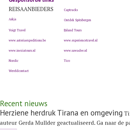
REISAANBIEDERS
Captracks
Askja
Ontdek Spitsbergen
Voigt Travel
IJsland Tours
www.asteriaexpeditions.be
www.experiencetravel.nl
www.ineziatours.nl
www.sawadee.nl
Nordic
Tico
Wereldcontact
Recent nieuws
Herziene herdruk Tirana en omgeving
Ti
auteur Gerda Mullder geactualiseerd. Ga naar de 