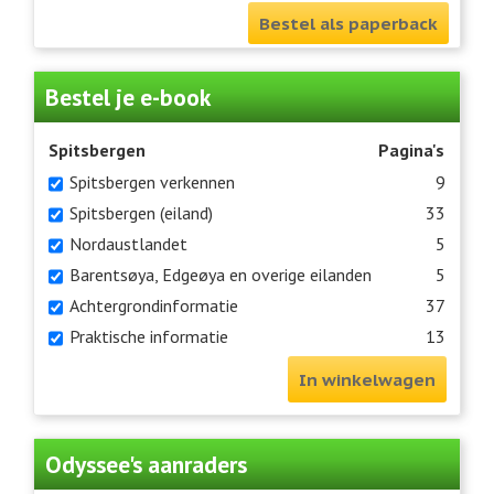
Bestel als paperback
Bestel je e-book
Spitsbergen
Pagina's
Spitsbergen verkennen
9
Spitsbergen (eiland)
33
Nordaustlandet
5
Barentsøya, Edgeøya en overige eilanden
5
Achtergrondinformatie
37
Praktische informatie
13
In winkelwagen
Odyssee's aanraders