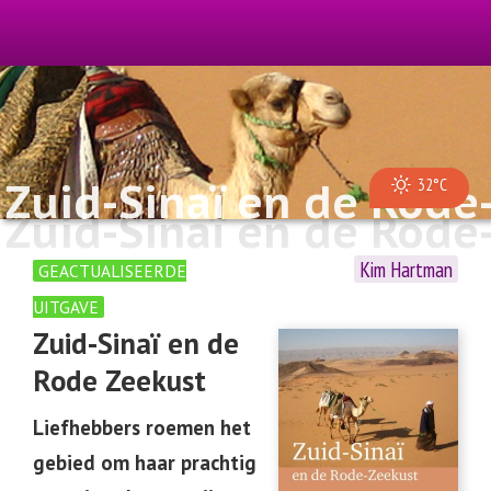
Zuid-Sinaï en de Rode
32°C
Zuid-Sinaï en de Rode
Kim Hartman
GEACTUALISEERDE
UITGAVE
Zuid-Sinaï en de
Rode Zeekust
Liefhebbers roemen het
gebied om haar prachtig