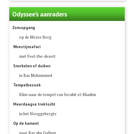
Odyssee's aanraders
Zonsopgang
op de Mozes Berg
Woestijnsafari
met Feel-the-desert
Snorkelen of duiken
in Ras Mohammed
Tempelbezoek
Klim naar de tempel van Serabit el-Khadim
Meerdaagse trektocht
in het Hooggebergte
Op de kameel
naar Ras abu Gallum