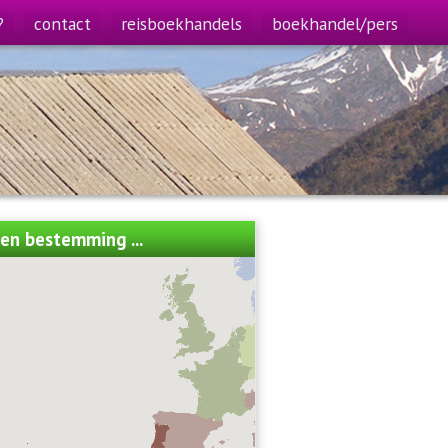
?
contact
reisboekhandels
boekhandel/pers
een bestemming ...