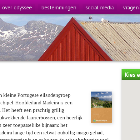
over odyssee
bestemmingen
social media
vragen
Kies 
en kleine Portugese eilandengroep
chipel. Hoofdeiland Madeira is een
 Het heeft een prachtig grillig
rukwekkende laurierbossen, een heerlijk
n zeer toepasselijke bijnaam: het
eira lange tijd een ietwat oubollig imago gehad,