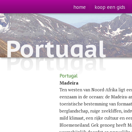
home
koop een gids
Portugal
Portugal
Portugal
Madeira
Ten westen van Noord-Afrika ligt e
eenzaam in de oceaan: de Madeira-ar
toeristische bestemming van formaat.
berglandschap, ruige zeekliffen, ind
mild klimaat, een rijke cultuur en ee
Bloemeneiland. Gek genoeg heeft Mad