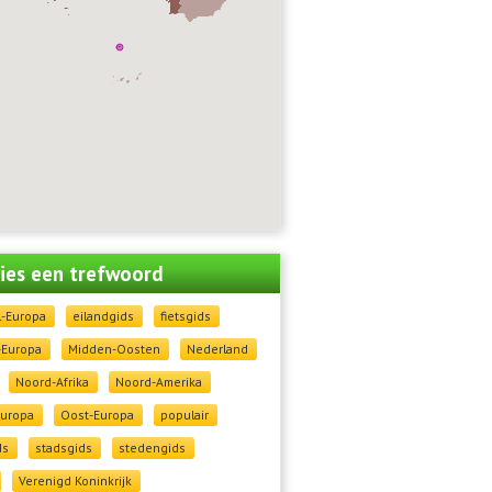
 kies een trefwoord
l-Europa
eilandgids
fietsgids
-Europa
Midden-Oosten
Nederland
Noord-Afrika
Noord-Amerika
Europa
Oost-Europa
populair
ds
stadsgids
stedengids
Verenigd Koninkrijk