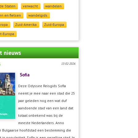
de Staten
verwacht
wandelen
n en fietsen
wandelgids
uropa
Zuid-Amerika
Zuid-Europa
t-Europa
t nieuws
s
13-02-2026
Sofia
Deze Odyssee Reisgids Sofia
neemt je mee naar een stad die 25
jaar geleden nog een wat duf
aandoende stad van een land dat
totaal onbekend was bij de
meeste Nederlanders. Anno
de Bulgaarse hoofdstad een bestemming die
t in populariteit. Sofia is een gezellige stad. In