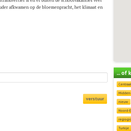
strandvertier is en er buiten de schoolvakanties veel
ouder afkwamen op de bloemenpracht, het klimaat en
... of
Centraa
Midden
verstuur
nieuw
Noord-
regiogi
Turkije