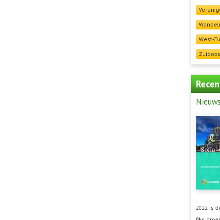
Verenig
Wandele
West-E
Zuidoos
Recen
Nieuw
2022 is 
fiks groei