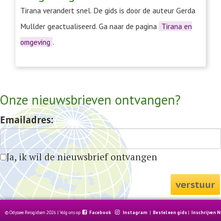
Tirana verandert snel. De gids is door de auteur Gerda
Mullder geactualiseerd. Ga naar de pagina
Tirana en
omgeving
.
Onze nieuwsbrieven ontvangen?
Emailadres:
Ja, ik wil de nieuwsbrief ontvangen
verstuur
© Odyssee Reisgidsen 2026 | Volg ons op
Facebook
Instagram
|
Bestel een gids
|
Inschrijven 