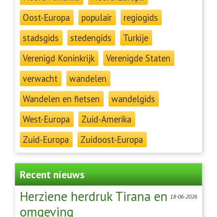
Oost-Europa
populair
regiogids
stadsgids
stedengids
Turkije
Verenigd Koninkrijk
Verenigde Staten
verwacht
wandelen
Wandelen en fietsen
wandelgids
West-Europa
Zuid-Amerika
Zuid-Europa
Zuidoost-Europa
Recent nieuws
Herziene herdruk Tirana en
18-06-2026
omgeving