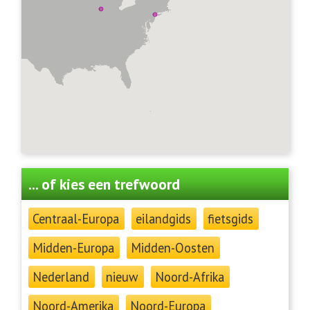
... of kies een trefwoord
Centraal-Europa
eilandgids
fietsgids
Midden-Europa
Midden-Oosten
Nederland
nieuw
Noord-Afrika
Noord-Amerika
Noord-Europa