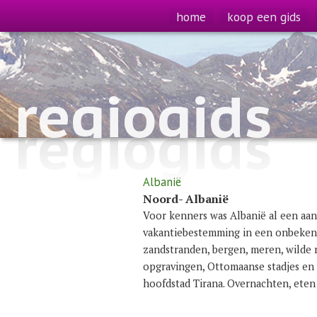
home
koop een gids
regiogids
regiogids
Albanië
Noord- Albanië
Voor kenners was Albanië al een aan
vakantiebestemming in een onbeken
zandstranden, bergen, meren, wilde 
opgravingen, Ottomaanse stadjes en 
hoofdstad Tirana. Overnachten, ete