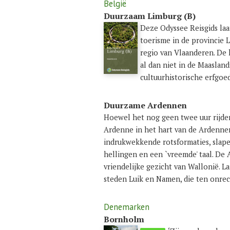
België
Duurzaam Limburg (B)
Deze Odyssee Reisgids la
toerisme in de provincie L
regio van Vlaanderen. De 
al dan niet in de Maaslands
cultuurhistorische erfgoed
Duurzame Ardennen
Hoewel het nog geen twee uur rijden
Ardenne in het hart van de Ardennen,
indrukwekkende rotsformaties, slaper
hellingen en een `vreemde' taal. D
vriendelijke gezicht van Wallonië. 
steden Luik en Namen, die ten onr
Denemarken
Bornholm