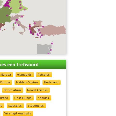
 kies een trefwoord
l-Europa
eilandgids
fietsgids
-Europa
Midden-Oosten
Nederland
Noord-Afrika
Noord-Amerika
Europa
Oost-Europa
populair
ds
stadsgids
stedengids
Verenigd Koninkrijk