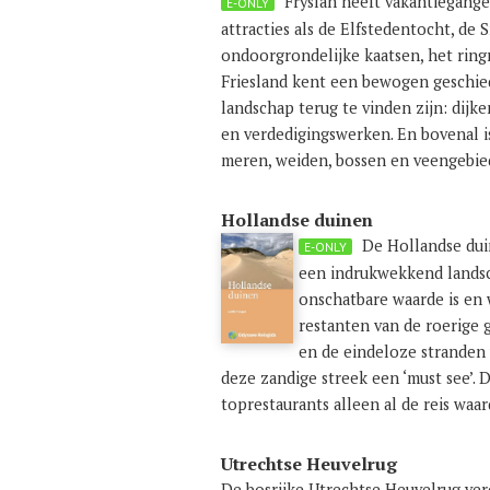
Fryslân heeft vakantiegange
E-ONLY
attracties als de Elfstedentocht, de
ondoorgrondelijke kaatsen, het ring
Friesland kent een bewogen geschie
landschap terug te vinden zijn: dijke
en verdedigingswerken. En bovenal is
meren, weiden, bossen en veengebie
Hollandse duinen
De Hollandse dui
E-ONLY
een indrukwekkend landsc
onschatbare waarde is en 
restanten van de roerige 
en de eindeloze stranden
deze zandige streek een ‘must see’.
toprestaurants alleen al de reis waar
Utrechtse Heuvelrug
De bosrijke Utrechtse Heuvelrug ver