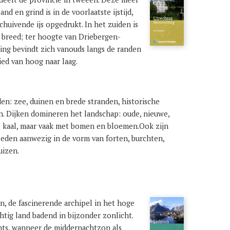
d en grind is in de voorlaatste ijstijd,
chuivende ijs opgedrukt. In het zuiden is
 breed; ter hoogte van Driebergen-
wing bevindt zich vanouds langs de randen
ied van hoog naar laag.
den: zee, duinen en brede stranden, historische
n. Dijken domineren het landschap: oude, nieuwe,
e kaal, maar vaak met bomen en bloemen.Ook zijn
leden aanwezig in de vorm van forten, burchten,
uizen.
, de fascinerende archipel in het hoge
tig land badend in bijzonder zonlicht.
chts, wanneer de middernachtzon als