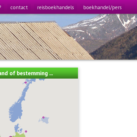
?
contact
reisboekhandels
boekhandel/pers
land of bestemming ...