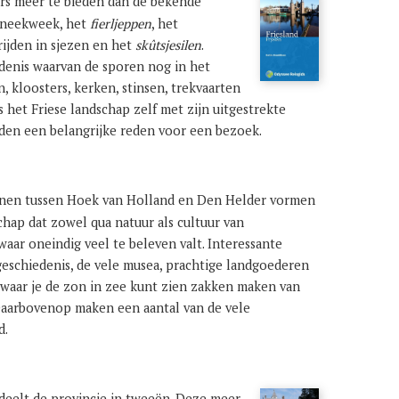
rs meer te bieden dan de bekende
 Sneekweek, het
fierljeppen
, het
rijden in sjezen en het
skûtsjesilen
.
denis waarvan de sporen nog in het
n, kloosters, kerken, stinsen, trekvaarten
 het Friese landschap zelf met zijn uitgestrekte
den een belangrijke reden voor een bezoek.
nen tussen Hoek van Holland en Den Helder vormen
hap dat zowel qua natuur als cultuur van
waar oneindig veel te beleven valt. Interessante
geschiedenis, de vele musea, prachtige landgoederen
 waar je de zon in zee kunt zien zakken maken van
 Daarbovenop maken een aantal van de vele
d.
deelt de provincie in tweeën. Deze meer