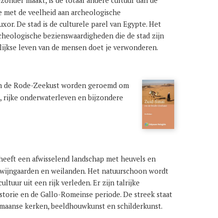
zonder maakt, is de totaal andere cultuur dan de
e met de veelheid aan archeologische
xor. De stad is de culturele parel van Egypte. Het
archeologische bezienswaardigheden die de stad zijn
lijkse leven van de mensen doet je verwonderen.
en de Rode-Zeekust worden geroemd om
, rijke onderwaterleven en bijzondere
eeft een afwisselend landschap met heuvels en
, wijngaarden en weilanden. Het natuurschoon wordt
ltuur uit een rijk verleden. Er zijn talrijke
istorie en de Gallo-Romeinse periode. De streek staat
maanse kerken, beeldhouwkunst en schilderkunst.