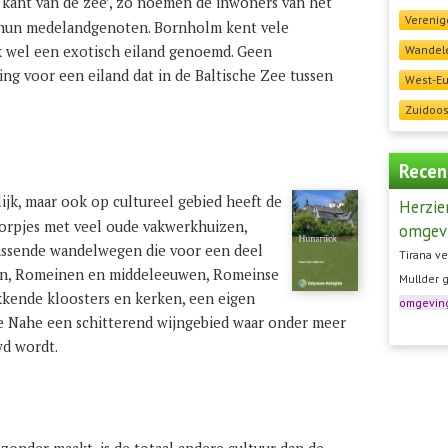
e kant van de zee’, zo noemen de inwoners van het
Verenig
hun medelandgenoten. Bornholm kent vele
 wel een exotisch eiland genoemd. Geen
Wandele
ng voor een eiland dat in de Baltische Zee tussen
West-E
Zuidoos
Recen
ijk, maar ook op cultureel gebied heeft de
Herzie
dorpjes met veel oude vakwerkhuizen,
omgev
rrassende wandelwegen die voor een deel
Tirana ve
ten, Romeinen en middeleeuwen, Romeinse
Mullder 
kkende kloosters en kerken, een eigen
omgevin
r de Nahe een schitterend wijngebied waar onder meer
wd wordt.