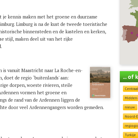
at je kennis maken met het groene en duurzame
imburg. Limburg is na de kust de tweede toeristische
historische binnensteden en de kastelen en kerken,
e stijl, maken deel uit van het rijke
.
 is vanuit Maastricht naar La Roche-en-
... of
 doet de regio `buitenlands' aan:
ige dorpen, woeste rivieren, steile
Centraa
e Ardennen vormen het groene en
Midden
Langs de rand van de Ardennen liggen de
echte door veel Ardennengangers worden gemeden.
nieuw
Noord-
regiogi
Turkije