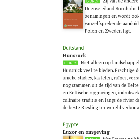
‘Zij van de ander
E-ONLY
Deense eiland Bornholm 
benamingen en wordt ook
vanzelfsprekende aanduidi
Polen en Zweden ligt.
Duitsland
Hunsrück
Niet alleen op landschappel
E-ONLY
Hunsrück veel te bieden. Prachtige 
unieke stadjes, kastelen, ruïnes, ve
nog stammen uit de tijd van de Kel
en Keltische opgravingen, indrukwe
culinaire traditie en langs de rivie
de beste Riesling ter wereld verbou
Egypte
Luxor en omgeving