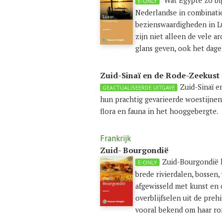
Wat Egypte zo bij
E-ONLY
Nederlandse in combinati
bezienswaardigheden in Lu
zijn niet alleen de vele 
glans geven, ook het dage
Zuid-Sinaï en de Rode-Zeekust
Zuid-Sinaï 
GEACTUALISEERDE UITGAVE
hun prachtig gevarieerde woestijnen
flora en fauna in het hooggebergte.
Frankrijk
Zuid- Bourgondië
Zuid-Bourgondië h
E-ONLY
brede rivierdalen, bossen
afgewisseld met kunst en cu
overblijfselen uit de preh
vooral bekend om haar ro