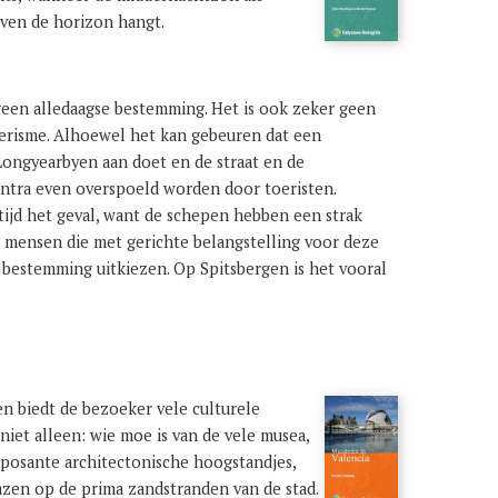
oven de horizon hangt.
 geen alledaagse bestemming. Het is ook zeker geen
risme. Alhoewel het kan gebeuren dat een
Longyearbyen aan doet en de straat en de
entra even overspoeld worden door toeristen.
 tijd het geval, want de schepen hebben een strak
e mensen die met gerichte belangstelling voor deze
bestemming uitkiezen. Op Spitsbergen is het vooral
en biedt de bezoeker vele culturele
iet alleen: wie moe is van de vele musea,
posante architectonische hoogstandjes,
zen op de prima zandstranden van de stad.