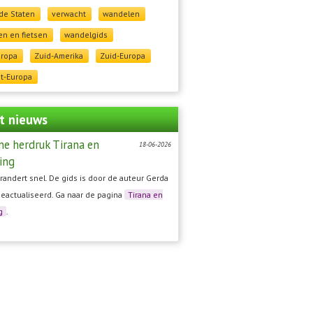
de Staten
verwacht
wandelen
n en fietsen
wandelgids
uropa
Zuid-Amerika
Zuid-Europa
t-Europa
t nieuws
ne herdruk Tirana en
18-06-2026
ing
randert snel. De gids is door de auteur Gerda
geactualiseerd. Ga naar de pagina
Tirana en
g
.