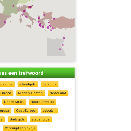
 kies een trefwoord
l-Europa
eilandgids
fietsgids
-Europa
Midden-Oosten
Nederland
Noord-Afrika
Noord-Amerika
Europa
Oost-Europa
populair
ds
stadsgids
stedengids
Verenigd Koninkrijk