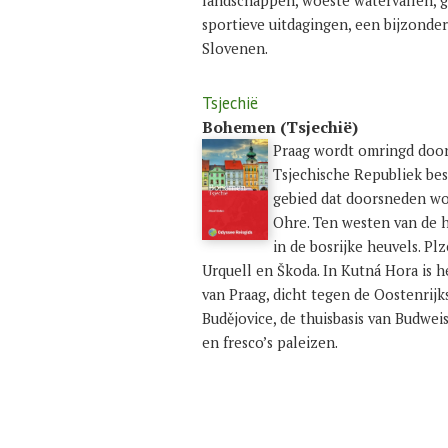
landschappen, woeste watervallen, gr
sportieve uitdagingen, een bijzonder
Slovenen.
Tsjechië
Bohemen (Tsjechië)
Praag wordt omringd door
Tsjechische Republiek bes
gebied dat doorsneden wor
Ohre. Ten westen van de h
in de bosrijke heuvels. Pl
Urquell en Škoda. In Kutná Hora is h
van Praag, dicht tegen de Oostenrijk
Budějovice, de thuisbasis van Budwe
en fresco’s paleizen.