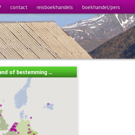
?
contact
reisboekhandels
boekhandel/pers
land of bestemming ...