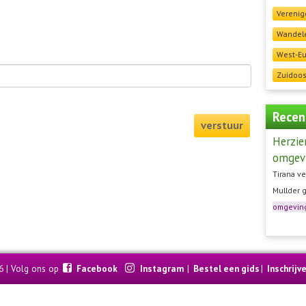
Verenig
Wandele
West-E
Zuidoos
Recen
verstuur
Herzie
omgev
Tirana ve
Mullder 
omgevin
6 | Volg ons op
Facebook
Instagram
|
Bestel een gids
|
Inschrijv