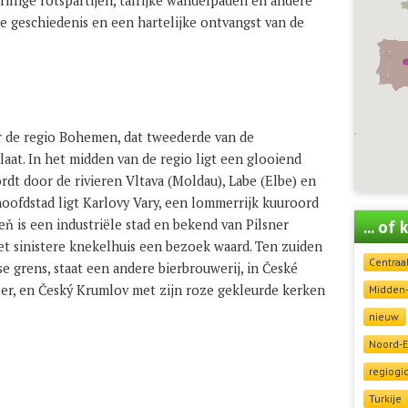
illige rotspartijen, talrijke wandelpaden en andere
e geschiedenis en een hartelijke ontvangst van de
 de regio Bohemen, dat tweederde van de
laat. In het midden van de regio ligt een glooiend
dt door de rivieren Vltava (Moldau), Labe (Elbe) en
oofdstad ligt Karlovy Vary, een lommerrijk kuuroord
zeň is een industriële stad en bekend van Pilsner
... of
et sinistere knekelhuis een bezoek waard. Ten zuiden
Centraa
se grens, staat een andere bierbrouwerij, in České
iser, en Český Krumlov met zijn roze gekleurde kerken
Midden
nieuw
Noord-
regiogi
Turkije