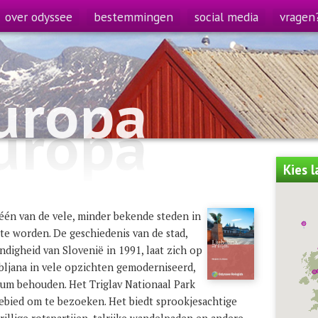
over odyssee
bestemmingen
social media
vragen
uropa
uropa
Kies 
s één van de vele, minder bekende steden in
te worden. De geschiedenis van de stad,
ndigheid van Slovenië in 1991, laat zich op
ubljana in vele opzichten gemoderniseerd,
trum behouden. Het Triglav Nationaal Park
gebied om te bezoeken. Het biedt sprookjesachtige