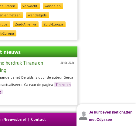
de Staten
verwacht
wandelen
n en fietsen
wandelgids
uropa
Zuid-Amerika
Zuid-Europa
t-Europa
t nieuws
ne herdruk Tirana en
18-06-2026
ing
randert snel. De gids is door de auteur Gerda
geactualiseerd. Ga naar de pagina
Tirana en
g
.
Je kunt even niet chatten
en Nieuwsbrief
|
Contact
met Odyssee