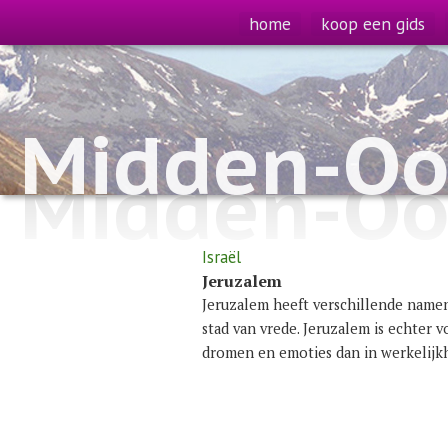
home
koop een gids
Midden-Oo
Midden-Oo
Israël
Jeruzalem
Jeruzalem heeft verschillende namen:
stad van vrede. Jeruzalem is echter v
dromen en emoties dan in werkelijkh