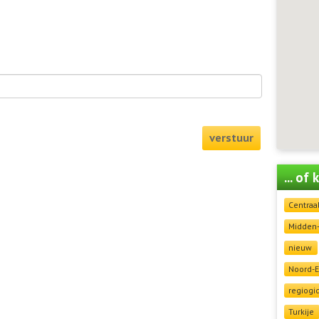
verstuur
... of
Centraa
Midden
nieuw
Noord-
regiogi
Turkije