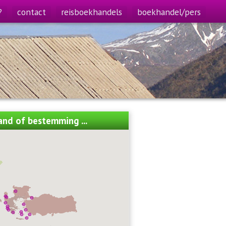
?
contact
reisboekhandels
boekhandel/pers
land of bestemming ...