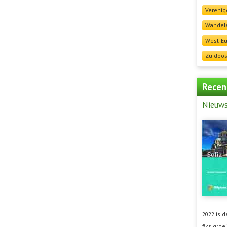
Verenig
Wandele
West-E
Zuidoos
Recen
Nieuw
2022 is 
fiks groei