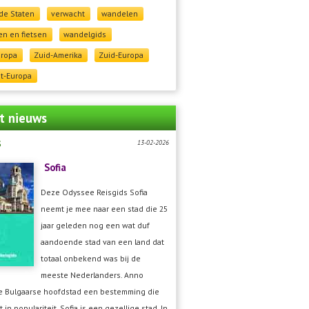
de Staten
verwacht
wandelen
n en fietsen
wandelgids
uropa
Zuid-Amerika
Zuid-Europa
t-Europa
t nieuws
s
13-02-2026
Sofia
Deze Odyssee Reisgids Sofia
neemt je mee naar een stad die 25
jaar geleden nog een wat duf
aandoende stad van een land dat
totaal onbekend was bij de
meeste Nederlanders. Anno
de Bulgaarse hoofdstad een bestemming die
t in populariteit. Sofia is een gezellige stad. In