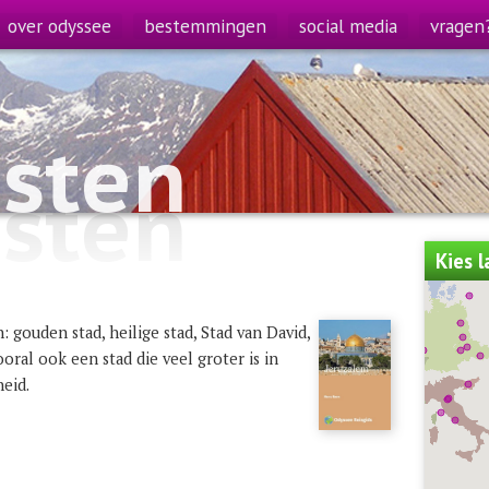
over odyssee
bestemmingen
social media
vragen
sten
sten
Kies 
 gouden stad, heilige stad, Stad van David,
ooral ook een stad die veel groter is in
eid.