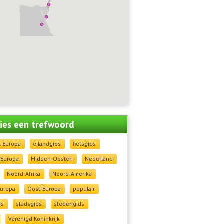
 kies een trefwoord
l-Europa
eilandgids
fietsgids
-Europa
Midden-Oosten
Nederland
Noord-Afrika
Noord-Amerika
Europa
Oost-Europa
populair
ds
stadsgids
stedengids
Verenigd Koninkrijk