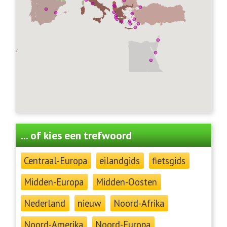
... of kies een trefwoord
Centraal-Europa
eilandgids
fietsgids
Midden-Europa
Midden-Oosten
Nederland
nieuw
Noord-Afrika
Noord-Amerika
Noord-Europa