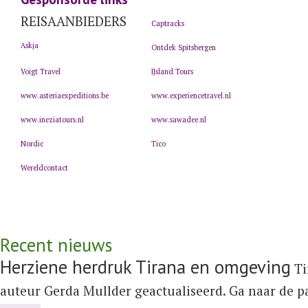
REISAANBIEDERS
Captracks
Askja
Ontdek Spitsbergen
Voigt Travel
IJsland Tours
www.asteriaexpeditions.be
www.experiencetravel.nl
www.ineziatours.nl
www.sawadee.nl
Nordic
Tico
Wereldcontact
Recent nieuws
Herziene herdruk Tirana en omgeving
Ti
auteur Gerda Mullder geactualiseerd. Ga naar de 