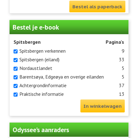
Bestel als paperback
Bestel je e-book
Spitsbergen
Pagina's
Spitsbergen verkennen
9
Spitsbergen (eiland)
33
Nordaustlandet
5
Barentsøya, Edgeøya en overige eilanden
5
Achtergrondinformatie
37
Praktische informatie
13
In winkelwagen
Odyssee's aanraders