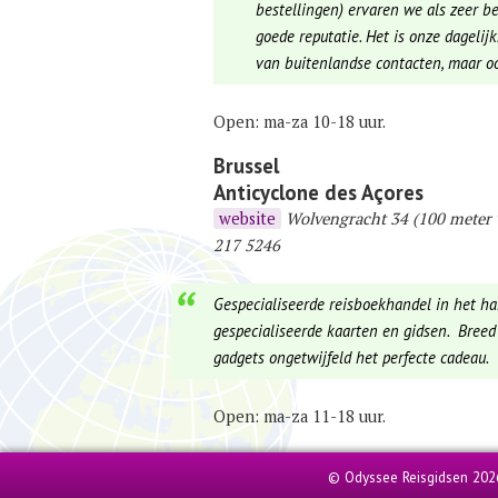
bestellingen) ervaren we als zeer 
goede reputatie. Het is onze dageli
van buitenlandse contacten, maar oo
Open: ma-za 10-18 uur.
Brussel
Anticyclone des Açores
website
Wolvengracht 34 (100 meter 
217 5246
Gespecialiseerde reisboekhandel in het ha
gespecialiseerde kaarten en gidsen. Bree
gadgets ongetwijfeld het perfecte cadeau.
Open: ma-za 11-18 uur.
© Odyssee Reisgidsen 202