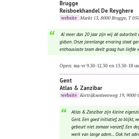
Brugge
Reisboekhandel De Reyghere
website
Markt 13, 8000 Brugge, T 050
Al meer dan 20 jaar zijn wij dé autoriteit 
gidsen. Onze jarenlange ervaring staat ga
enthousiaste team deelt graag hun liefde 
Open: ma-vr 9.30-12.30 en 13.30-18 uur
Gent
Atlas & Zanzibar
website
Kortrijksesteenweg 19, 9000 
Atlas & Zanzibar zijn kleine eigenz
Gent. Een goed initiatief, zo blijkt
gebeurt niet zomaar vanzelf. Een de
werk van lange adem… Ook het advies