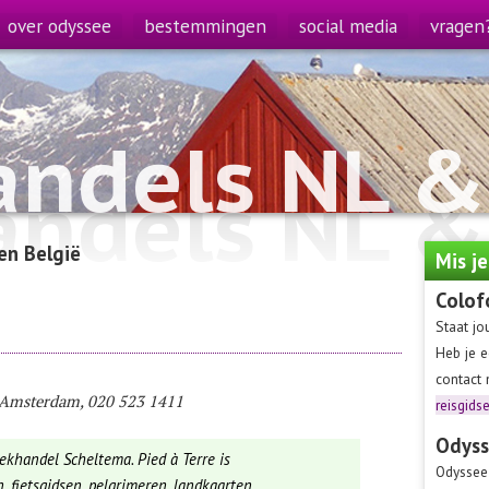
over odyssee
bestemmingen
social media
vragen
andels NL &
andels NL &
en België
Mis j
Colof
Staat jo
Heb je e
contact
 Amsterdam, 020 523 1411
reisgids
Odyss
ekhandel Scheltema. Pied à Terre is
Odyssee 
, fietsgidsen, pelgrimeren, landkaarten,