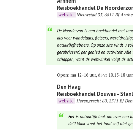
Arnhem
Reisboekhandel De Noorderzo
website
Nieuwstad 35, 6811 BJ Arnhe
De Noorderzon is een boekhandel met landk
dus voor wandelaars, fietsers, wereldreizig
natuurliefhebbers. Op onze site vindt u zo’
gerubriceerd, per gebied en activiteit. Alle
schappen, want de webwinkel volgt de actu
Open: ma 12-16 uur, di-vr 10.15-18 uur
Den Haag
Reisboekhandel Douwes - Stanl
website
Herengracht 60, 2511 EJ Den
Het is natuurlijk leuk om over een l
dat? Vaak staat het land zelf niet g