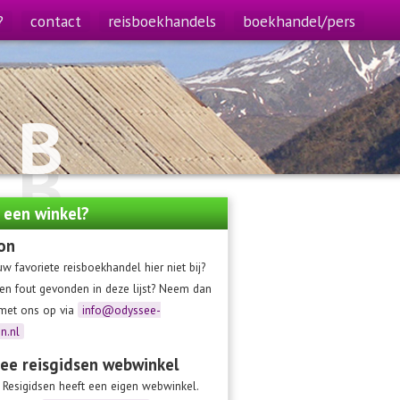
?
contact
reisboekhandels
boekhandel/pers
 B
 B
e een winkel?
on
uw favoriete reisboekhandel hier niet bij?
en fout gevonden in deze lijst? Neem dan
 met ons op via
info@odyssee-
en.nl
ee reisgidsen webwinkel
Resigidsen heeft een eigen webwinkel.