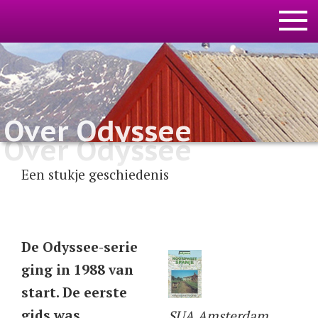
Over Odyssee
Over Odyssee
Een stukje geschiedenis
De Odyssee-serie
ging in 1988 van
start. De eerste
gids was
SUA Amsterdam