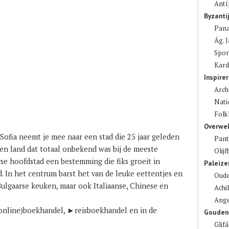
Antí
Byzanti
Pana
Ág. 
Spor
Kard
Inspire
Arch
Nati
Folk
Overwel
Sofia neemt je mee naar een stad die 25 jaar geleden
Pant
en land dat totaal onbekend was bij de meeste
Olij
se hoofdstad een bestemming die fiks groeit in
Paleize
ad. In het centrum barst het van de leuke eettentjes en
Oude
Bulgaarse keuken, maar ook Italiaanse, Chinese en
Achil
Ange
 (online)boekhandel, ►
reisboekhandel
en in de
Gouden
Glif