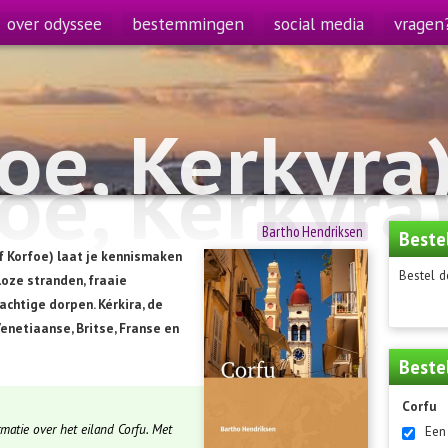
over odyssee
bestemmingen
social media
vragen
oe, Kerkyra
oe, Kerkyra
Bartho Hendriksen
Beste
f Korfoe) laat je kennismaken
Bestel d
loze stranden, fraaie
achtige dorpen. Kérkira, de
netiaanse, Britse, Franse en
Beste
Corfu
matie over het eiland Corfu. Met
Een