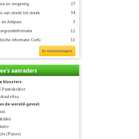
kira en omgeving
27
u van streek tot streek
34
 en Antípaxi
3
tergrondinformatie
12
tische informatie Corfu
11
In winkelwagen
ee's aanraders
 kloosters
 Pantokrátor
okastrítsa
an-de-wereld-gevoel
nas
kádes
maro
ós (Paxos)