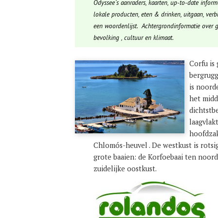
Odyssee´s aanraders, kaarten, up-to-date infor
lokale producten, eten & drinken, uitgaan, verbl
een woordenlijst. Achtergrondinformatie over 
bevolking , cultuur en klimaat.
Corfu is
bergrugg
is noord
het midd
dichtstb
laagvlakt
hoofdzak
Chlomós-heuvel . De westkust is rotsig
grote baaien: de Korfoebaai ten noor
zuidelijke oostkust.