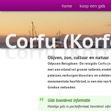
home
koop een gids
Corfu (Korf
Corfu (Korf
Olijven, zon, cultuur en natuur
Odyssee Reisgdsen - De reisgids Corfu (o
met een eiland vol groene valleien, einde
paleizen, verborgen kloosters en schilder
monumentale hoofdstad, is een mix van Ve
Griekse invloeden.
Gids boordevol informatie
Handige gids in pocketformaat, boordevol infor