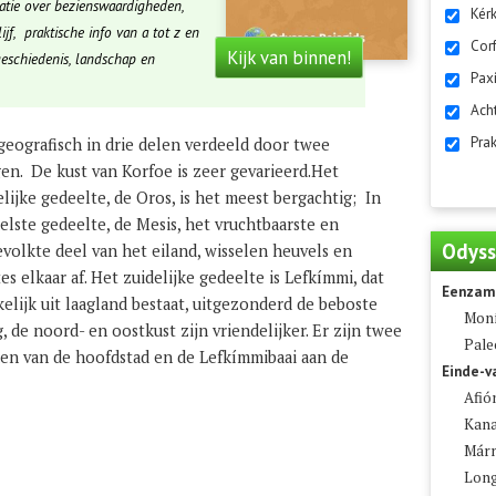
matie over bezienswaardigheden,
Kér
ijf, praktische info van a tot z en
Corf
Kijk van binnen!
geschiedenis, landschap en
Paxí
Ach
Prak
 geografisch in drie delen verdeeld door twee
en. De kust van Korfoe is zeer gevarieerd.Het
elijke gedeelte, de Oros, is het meest bergachtig; In
elste gedeelte, de Mesis, het vruchtbaarste en
Odyss
evolkte deel van het eiland, wisselen heuvels en
es elkaar af. Het zuidelijke gedeelte is Lefkímmi, dat
Eenzame
elijk uit laagland bestaat, uitgezonderd de beboste
Moní
, de noord- en oostkust zijn vriendelijker. Er zijn twee
Pale
den van de hoofdstad en de Lefkímmibaai aan de
Einde-v
Afió
Kana
Már
Long