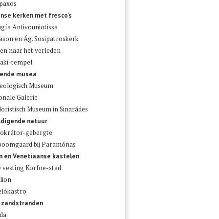
paxos
jnse kerken met fresco's
gía Antivouniotissa
Jason en Ág. Sosipatroskerk
en naar het verleden
aki-tempel
rende musea
eologisch Museum
onale Galerie
loristisch Museum in Sinarádes
digende natuur
okrátor-gebergte
fboomgaard bij Paramónas
n en Venetiaanse kastelen
 vesting Korfoe-stad
lion
lókastro
 zandstranden
áda