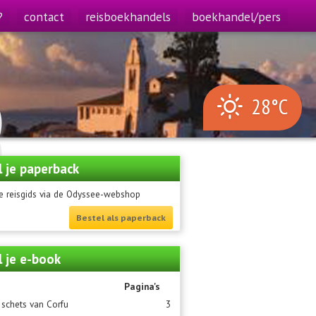
?
contact
reisboekhandels
boekhandel/pers
)
28°C
)
l je paperback
e reisgids via de Odyssee-webshop
Bestel als paperback
l je e-book
Pagina's
 schets van Corfu
3