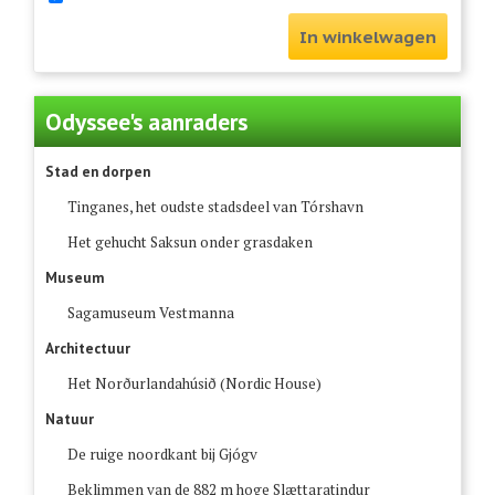
In winkelwagen
Odyssee's aanraders
Stad en dorpen
Tinganes, het oudste stadsdeel van Tórshavn
Het gehucht Saksun onder grasdaken
Museum
Sagamuseum Vestmanna
Architectuur
Het Norðurlandahúsið (Nordic House)
Natuur
De ruige noordkant bij Gjógv
Beklimmen van de 882 m hoge Slættaratindur