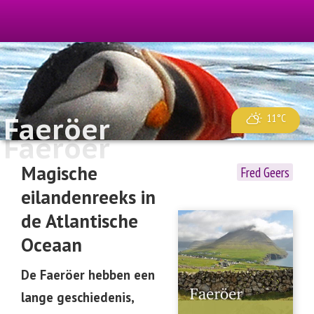
Faeröer
11°C
Faeröer
Magische
Fred Geers
eilandenreeks in
de Atlantische
Oceaan
De Faeröer hebben een
lange geschiedenis,