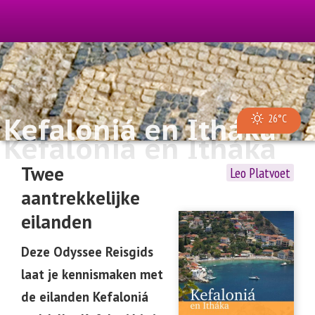
Kefaloniá en Itháka
26°C
Kefaloniá en Itháka
Twee
Leo Platvoet
aantrekkelijke
eilanden
Deze Odyssee Reisgids
laat je kennismaken met
de eilanden Kefaloniá