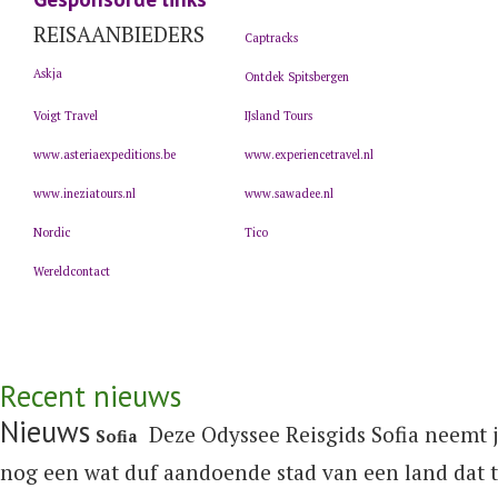
REISAANBIEDERS
Captracks
Askja
Ontdek Spitsbergen
Voigt Travel
IJsland Tours
www.asteriaexpeditions.be
www.experiencetravel.nl
www.ineziatours.nl
www.sawadee.nl
Nordic
Tico
Wereldcontact
Recent nieuws
Nieuws
Deze Odyssee Reisgids Sofia neemt j
Sofia
nog een wat duf aandoende stad van een land dat t