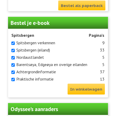
Bestel als paperback
Bestel je e-book
Spitsbergen
Pagina's
Spitsbergen verkennen
9
Spitsbergen (eiland)
33
Nordaustlandet
5
Barentsøya, Edgeøya en overige eilanden
5
Achtergrondinformatie
37
Praktische informatie
13
In winkelwagen
Odyssee's aanraders