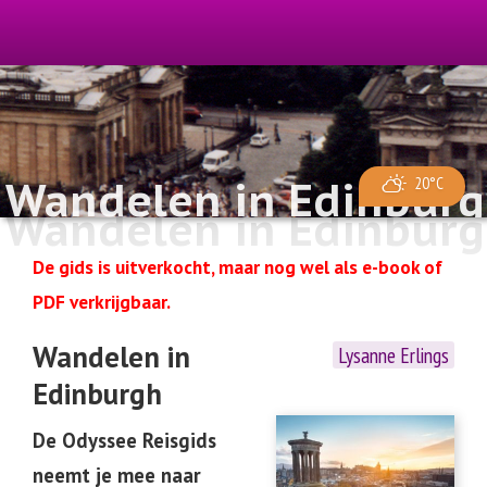
Wandelen in Edinbur
20°C
Wandelen in Edinbur
De gids is uitverkocht, maar nog wel als e-book of
PDF verkrijgbaar.
Wandelen in
Lysanne Erlings
Edinburgh
De Odyssee Reisgids
neemt je mee naar