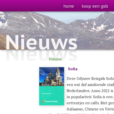
home
koop een gids
Nieuws
Nieuws
Nieuws
Sofia
Deze Odyssee Reisgids Sofia
een wat duf aandoende stad
Nederlanders. Anno 2022 is
in populariteit. Sofia is ee
eettentjes en cafés. Met ge
Italiaanse, Chinese en Vie