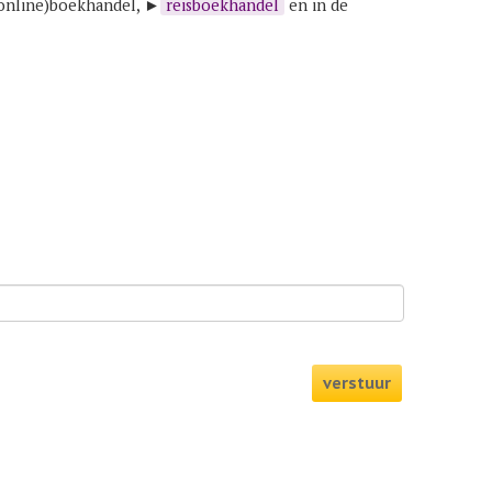
 (online)boekhandel, ►
reisboekhandel
en in de
verstuur