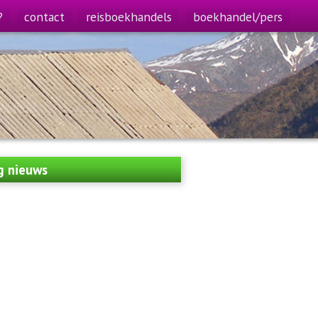
?
contact
reisboekhandels
boekhandel/pers
g nieuws