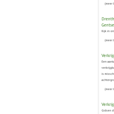
(meer 
Drenth
Gentse
Kijk in o
(meer 
Verkri
Een aanta
verkrijgb
is missc
achtergr
(meer 
Verkri
Gidsen di