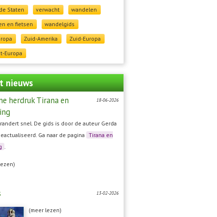
de Staten
verwacht
wandelen
n en fietsen
wandelgids
uropa
Zuid-Amerika
Zuid-Europa
t-Europa
t nieuws
ne herdruk Tirana en
18-06-2026
ing
randert snel. De gids is door de auteur Gerda
geactualiseerd. Ga naar de pagina
Tirana en
g
.
lezen)
s
13-02-2026
(meer lezen)