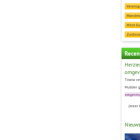
Verenig
Wandele
West-E
Zuidoos
Recen
Herzie
omgev
Tirana ve
Mullder 
omgevin
(meer 
Nieuw