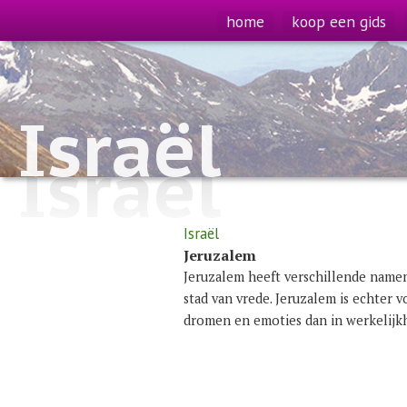
home
koop een gids
Israël
Israël
Israël
Jeruzalem
Jeruzalem heeft verschillende namen:
stad van vrede. Jeruzalem is echter v
dromen en emoties dan in werkelijkh