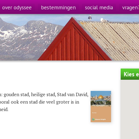
over odyssee
bestemmingen
social media
vragen
Kies 
 gouden stad, heilige stad, Stad van David,
ooral ook een stad die veel groter is in
eid.