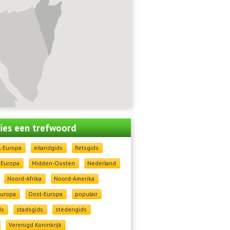
 kies een trefwoord
l-Europa
eilandgids
fietsgids
-Europa
Midden-Oosten
Nederland
Noord-Afrika
Noord-Amerika
Europa
Oost-Europa
populair
ds
stadsgids
stedengids
Verenigd Koninkrijk