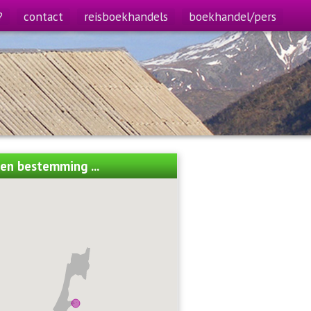
?
contact
reisboekhandels
boekhandel/pers
een bestemming ...