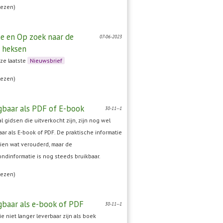
lezen)
e en Op zoek naar de
07-06-2023
 heksen
nze laatste
Nieuwsbrief
lezen)
jgbaar als PDF of E-book
30-11--1
l gidsen die uitverkocht zijn, zijn nog wel
aar als E-book of PDF. De praktische informatie
hien wat verouderd, maar de
ondinformatie is nog steeds bruikbaar.
lezen)
jgbaar als e-book of PDF
30-11--1
e niet langer leverbaar zijn als boek