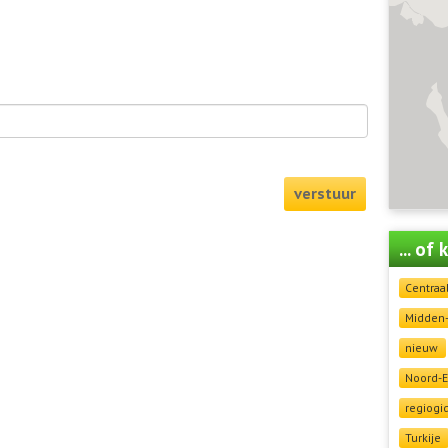
verstuur
... of
Centraa
Midden
nieuw
Noord-
regiogi
Turkije