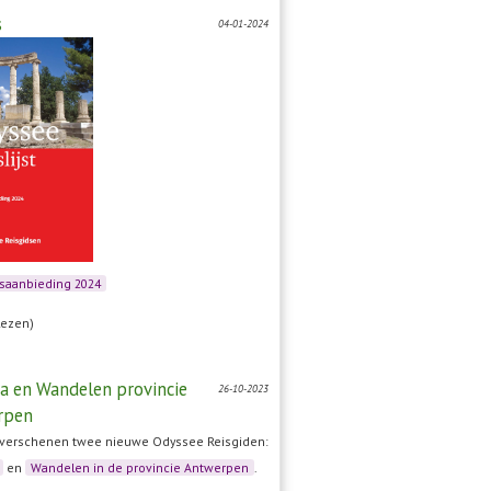
s
04-01-2024
rsaanbieding 2024
lezen)
a en Wandelen provincie
26-10-2023
rpen
verschenen twee nieuwe Odyssee Reisgiden:
en
Wandelen in de provincie Antwerpen
.