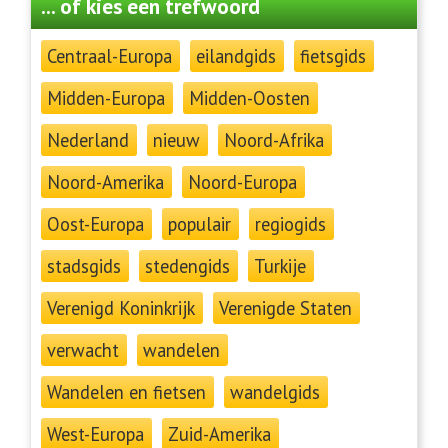
... of kies een trefwoord
Centraal-Europa
eilandgids
fietsgids
Midden-Europa
Midden-Oosten
Nederland
nieuw
Noord-Afrika
Noord-Amerika
Noord-Europa
Oost-Europa
populair
regiogids
stadsgids
stedengids
Turkije
Verenigd Koninkrijk
Verenigde Staten
verwacht
wandelen
Wandelen en fietsen
wandelgids
West-Europa
Zuid-Amerika