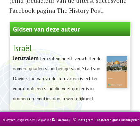
(eind-)redacteur van de uiterst succesvolle
Facebook-pagina The History Post.
Gidsen van deze auteur
Israël
Jeruzalem
Jeruzalem heeft verschillende
namen: gouden stad, heilige stad, Stad van
David, stad van vrede. Jeruzalem is echter
vooral ook een stad die veel groter is in
dromen en emoties dan in werkelijkheid.
© Odyssee Reisgidsen 2026 | Volg ons op
Facebook
Instagram
|
Bestel een gids
|
Inschrijven 