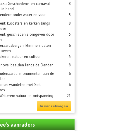
Aalst: Geschiedenis en carnaval
8
 in hand
Dendermonde: water en vuur
5
Gent: kloosters en kerken langs
8
ieve
Gent: geschiedenis omgeven door
5
n
Geraardsbergen: klimmen, dalen
6
roeven
Lokeren: natuur en cultuur
5
Ninove: beelden langs de Dender
8
Oudenaarde: monumenten aan de
6
lde
Ronse: wandelen met Sint-
6
mes
 Wetteren: natuur en ontspanning
21
In winkelwagen
ee's aanraders