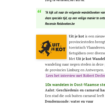
zorg te verlenen, net als nu.
'Ik kijk uit naar de volgende wandelboeken van
deze speciale tijd, op een veilige manier te ont
Recensie Reisboeken.be
Uit je kot
is een nieuw
provinciesteden brengt
toeristisch Vlaanderen.
fietsgidsen over diver
Met
Uit je kot Wande
wandeling naar negen steden in deze 
de provincies Limburg en Antwerpen.
Lees het interview met Robert Decle
10x wandelen in Oost-Vlaamse st
​​Aalst: Geschie​de​nis en car​na​val h
Een stad die ook bui​ten car​na​val leeft
Den​der​monde: water en vuur