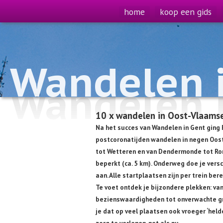
home
koop een gids
Wandelen i
Wandelen i
10 x wandelen in Oost-Vlaams
Na het succes van Wandelen in Gent ging 
postcoronatijden wandelen in negen Oos
tot Wetteren en van Dendermonde tot Ro
beperkt (ca. 5 km). Onderweg doe je vers
aan. Alle startplaatsen zijn per trein ber
Te voet ontdek je bijzondere plekken: va
bezienswaardigheden tot onverwachte g
je dat op veel plaatsen ook vroeger ‘hel