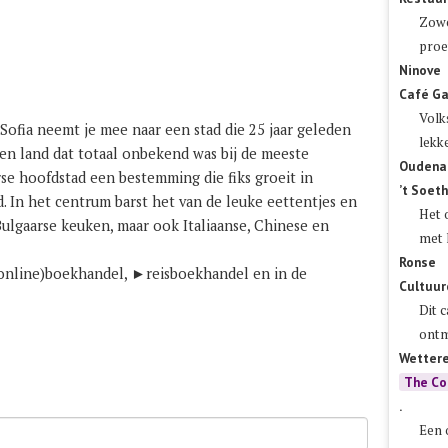
Zowe
proe
Ninove
Café Ga
Volk
Sofia neemt je mee naar een stad die 25 jaar geleden
lekk
en land dat totaal onbekend was bij de meeste
Oudena
se hoofdstad een bestemming die fiks groeit in
’t Soet
ad. In het centrum barst het van de leuke eettentjes en
Het 
Bulgaarse keuken, maar ook Italiaanse, Chinese en
met 
Ronse
 (online)boekhandel, ►
reisboekhandel
en in de
Cultuur
Dit 
ontm
Wetter
The Co
.
Een 