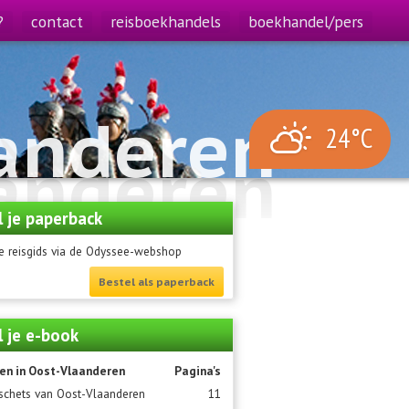
?
contact
reisboekhandels
boekhandel/pers
aanderen
24°C
aanderen
l je paperback
e reisgids via de Odyssee-webshop
Bestel als paperback
l je e-book
en in Oost-Vlaanderen
Pagina's
schets van Oost-Vlaanderen
11