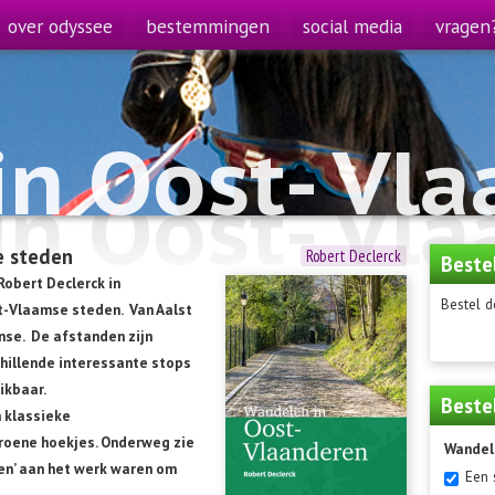
over odyssee
bestemmingen
social media
vragen
n Oost- Vl
n Oost- Vl
e steden
Robert Declerck
Beste
Robert Declerck in
Bestel d
t-Vlaamse steden. Van Aalst
nse. De afstanden zijn
chillende interessante stops
eikbaar.
Beste
n klassieke
roene hoekjes. Onderweg zie
Wandel
den’ aan het werk waren om
Een 