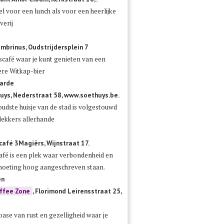
l voor een lunch als voor een heerlijke
verij
mbrinus, Oudstrijdersplein 7
scafé waar je kunt genieten van een
ere Witkap-bier
arde
huys, Nederstraat 58, www.soethuys.be.
oudste huisje van de stad is volgestouwd
lekkers allerhande
café 3Magiërs, Wijnstraat 17.
café is een plek waar verbondenheid en
oeting hoog aangeschreven staan.
en
ffee Zone
, Florimond Leirensstraat 25,
oase van rust en gezelligheid waar je