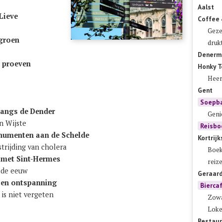
Aalst
 Lieve
Coffee 
Geze
 groen
druk
Denerm
 proe​ven
Honky T
Heer
Gent
Soepba
 langs de Den​der
Geni
en Wijste
Reisbo
u​men​ten aan de Schelde
Kortrij
trij​ding van cho​lera
Boek
 met Sint-Her​mes
reiz
7de eeuw
Geraar
 en ont​span​ning
Bierca
is niet ver​ge​ten
Zowa
Lok
Restaur