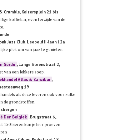
& Crumble, Keizersplein 21 bis
llige koffiebar, even terzijde van de
te.
onde
onk Jazz Club, Leopold II-laan 12a
lijke plek om van jazz te genieten.
r Sordo
, Lange Steenstraat 2,
et van een lekkere soep.
ekhandel Atlas & Zanzibar
,
ksesteenweg 19
handels als deze leveren ook voor zulke
en de grondstoffen.
dsbergen
fé Den Belgiek
, Brugstraat 6, .
t 150 bieren kun je hier proeven
eren
ant Amor Cibum, Kerkstraat 18, .