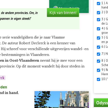
1 | 
hand
2 | 
Kijk van binnen!
 de andere provincies. Om, in
spannen in eigen streek!'
3 | 
de L
4 | 
groe
e serie wandelgidsen die je naar Vlaamse
5 | 
en p
. De auteur Robert Declerck is een kenner van
6 | 
 Hij schreef voor verschillende uitgeverijen wandel- en
7 | 
se bestemmingen in Vlaanderen.
len in Oost-Vlaanderen
neemt hij je mee voor een
8 | 
Sche
provincie. Op dit moment wandelt hij door steden in
9 | 
Her
rck
10 |
eden
and in hand.
Odyss