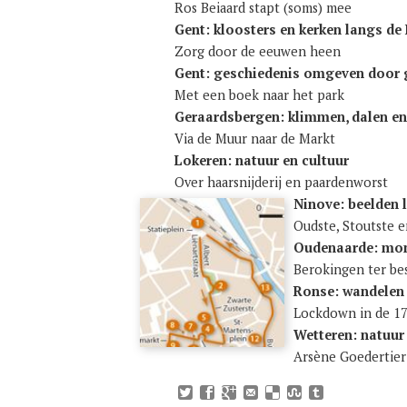
Ros Bei​aard stapt (soms) mee
Gent: kloos​ters en ker​ken langs de
Zorg door de eeu​wen heen
Gent: geschie​de​nis omge​ven door
Met een boek naar het park
Ger​aards​ber​gen: klim​men, dalen en
Via de Muur naar de Markt
Loke​ren: natuur en cul​tuur
Over haar​snij​de​rij en paar​den​worst
​​Nin​ove: beel​den
Oud​ste, Stout​ste 
Ouden​aarde: mon
Bero​kin​gen ter bes
Ronse: wan​de​len
Lock​down in de 1
Wet​te​ren: natuur
Arsène Goe​der​tier 