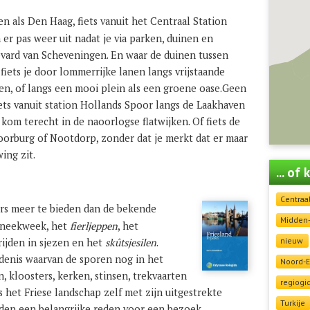
n als Den Haag, fiets vanuit het Centraal Station
er pas weer uit nadat je via parken, duinen en
evard van Scheveningen. En waar de duinen tussen
fiets je door lommerrijke lanen langs vrijstaande
zen, of langs een mooi plein als een groene oase.Geen
ets vanuit station Hollands Spoor langs de Laakhaven
 kom terecht in de naoorlogse flatwijken. Of fiets de
oorburg of Nootdorp, zonder dat je merkt dat er maar
ing zit.
... of
Centraa
rs meer te bieden dan de bekende
Midden
 Sneekweek, het
fierljeppen
, het
nieuw
rijden in sjezen en het
skûtsjesilen
.
denis waarvan de sporen nog in het
Noord-
n, kloosters, kerken, stinsen, trekvaarten
regiogi
 het Friese landschap zelf met zijn uitgestrekte
Turkije
den een belangrijke reden voor een bezoek.