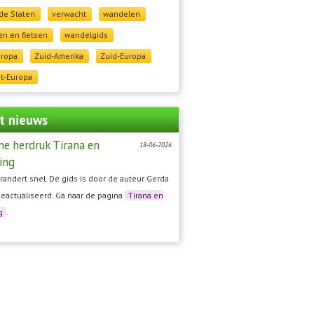
de Staten
verwacht
wandelen
n en fietsen
wandelgids
uropa
Zuid-Amerika
Zuid-Europa
t-Europa
t nieuws
ne herdruk Tirana en
18-06-2026
ing
randert snel. De gids is door de auteur Gerda
geactualiseerd. Ga naar de pagina
Tirana en
g
.