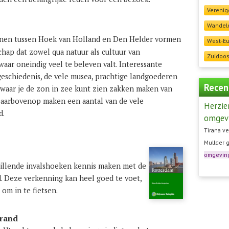
Verenig
Wandele
nen tussen Hoek van Holland en Den Helder vormen
West-E
hap dat zowel qua natuur als cultuur van
Zuidoos
waar oneindig veel te beleven valt. Interessante
geschiedenis, de vele musea, prachtige landgoederen
Recen
 waar je de zon in zee kunt zien zakken maken van
 Daarbovenop maken een aantal van de vele
Herzie
d.
omgev
Tirana ve
Mullder 
omgevin
chillende invalshoeken kennis maken met de
d. Deze verkenning kan heel goed te voet,
om in te fietsen.
 rand