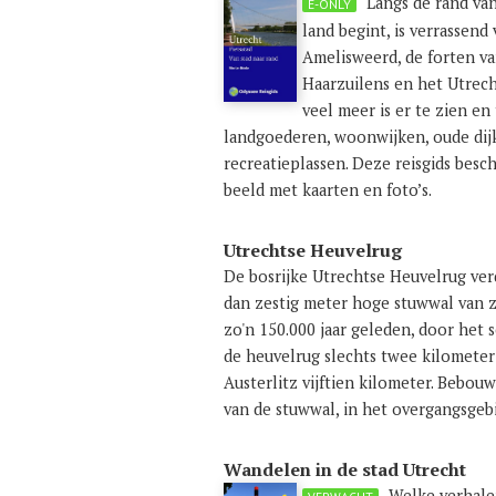
Langs de rand van
E-ONLY
land begint, is verrassen
Amelisweerd, de forten va
Haarzuilens en het Utrech
veel meer is er te zien en
landgoederen, woonwijken, oude dijk
recreatieplassen. Deze reisgids besc
beeld met kaarten en foto’s.
Utrechtse Heuvelrug
De bosrijke Utrechtse Heuvelrug ver
dan zestig meter hoge stuwwal van zan
zo'n 150.000 jaar geleden, door het s
de heuvelrug slechts twee kilometer
Austerlitz vijftien kilometer. Bebou
van de stuwwal, in het overgangsgeb
Wandelen in de stad Utrecht
Welke verhalen