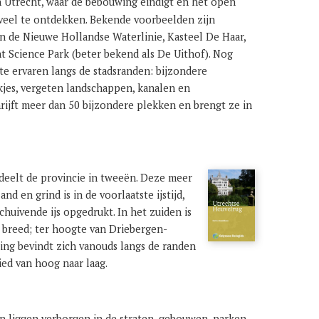
 Utrecht, waar de bebouwing eindigt en het open
d veel te ontdekken. Bekende voorbeelden zijn
n de Nieuwe Hollandse Waterlinie, Kasteel De Haar,
t Science Park (beter bekend als De Uithof). Nog
 te ervaren langs de stadsranden: bijzondere
jes, vergeten landschappen, kanalen en
hrijft meer dan 50 bijzondere plekken en brengt ze in
deelt de provincie in tweeën. Deze meer
d en grind is in de voorlaatste ijstijd,
chuivende ijs opgedrukt. In het zuiden is
 breed; ter hoogte van Driebergen-
wing bevindt zich vanouds langs de randen
ied van hoog naar laag.
 liggen verborgen in de straten, gebouwen, parken