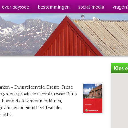
over odyssee
bestemmingen
social media
vragen
Kies 
arken ‒ Dwingelderveld, Drents-Friese
s groene provincie meer dan waar. Het is
of per fiets te verkennen. Musea,
geven een boeiend beeld van de
renthe.