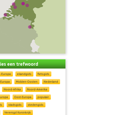
 kies een trefwoord
l-Europa
eilandgids
fietsgids
-Europa
Midden-Oosten
Nederland
Noord-Afrika
Noord-Amerika
Europa
Oost-Europa
populair
ds
stadsgids
stedengids
Verenigd Koninkrijk