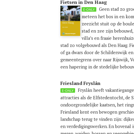
Fietsen in Den Haag
Geen stad zo groe
E-ONLY
meteen het bos in en kom 
zeezicht stuit op de boul
stad en zee zijn bebouwd, 
villa’s en fraaie herenhui
stad zo volgebouwd als Den Haag. Fi
of ga dwars door de Schilderswijk en
gemeentegrens over naar Rijswijk, V
een hapering in de stedelijke bebouw
Friesland Fryslân
Fryslân heeft vakantiegange
E-ONLY
attracties als de Elfstedentocht, de
ondoorgrondelijke kaatsen, het ring
Friesland kent een bewogen geschie
landschap terug te vinden zijn: dijke
en verdedigingswerken. En bovenal is
meren, weiden, bossen en veengebie