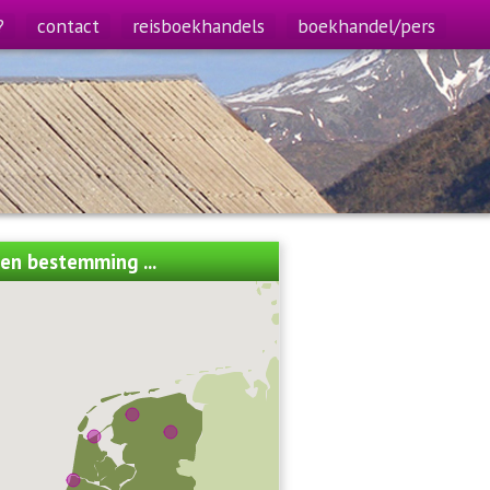
?
contact
reisboekhandels
boekhandel/pers
een bestemming ...