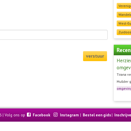
Verenig
Wandele
West-E
Zuidoos
Recen
verstuur
Herzie
omgev
Tirana ve
Mullder 
omgevin
6 | Volg ons op
Facebook
Instagram
|
Bestel een gids
|
Inschrijv