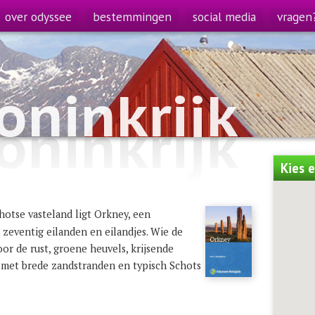
over odyssee
bestemmingen
social media
vragen
oninkrijk
oninkrijk
Kies 
otse vasteland ligt Orkney, een
 zeventig eilanden en eilandjes. Wie de
or de rust, groene heuvels, krijsende
n met brede zandstranden en typisch Schots