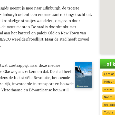
gids neemt je mee naar Edinburgh, de trotste
Edinburgh oefent een enorme aantrekkingskracht uit.
e kronkelige straatjes wandelen, omgeven door
n de monumenten. De stad is doordrenkt met
 al aan het kasteel en paleis. Old en New Town van
SCO werelderfgoedlijst. Maar de stad heeft zoveel
.
... of
etwat zoetsappig, maar deze nieuwe
 de Glaswegians erkennen dat. De stad heeft
Centraa
jdens de Industriële Revolutie, benoemde
Midden
tse rijk, investeerde in transport en bouwde
nieuw
 Victoriaanse en Edwardiaanse bouwstijl.
Noord-
regiogi
Turkije