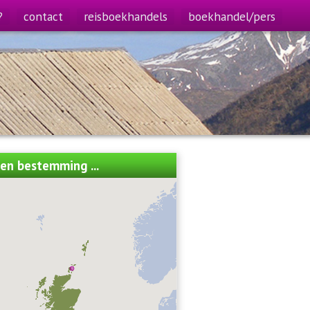
?
contact
reisboekhandels
boekhandel/pers
een bestemming ...