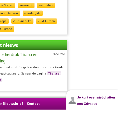
de Staten
verwacht
wandelen
n en fietsen
wandelgids
uropa
Zuid-Amerika
Zuid-Europa
t-Europa
t nieuws
ne herdruk Tirana en
18-06-2026
ing
randert snel. De gids is door de auteur Gerda
geactualiseerd. Ga naar de pagina
Tirana en
g
.
Je kunt even niet chatten
en Nieuwsbrief
|
Contact
met Odyssee