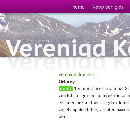
home
koop een gids
Verenigd K
Verenigd K
Verenigd Koninkrijk
Orkney
Ten noordoosten van het Sch
E-ONLY
vruchtbare, groene archipel van zo’n
eilanden bezoekt wordt getroffen do
vogels op de kliffen, verlaten baaie
weer.