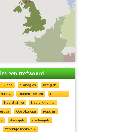
 kies een trefwoord
l-Europa
eilandgids
fietsgids
-Europa
Midden-Oosten
Nederland
Noord-Afrika
Noord-Amerika
Europa
Oost-Europa
populair
ds
stadsgids
stedengids
Verenigd Koninkrijk