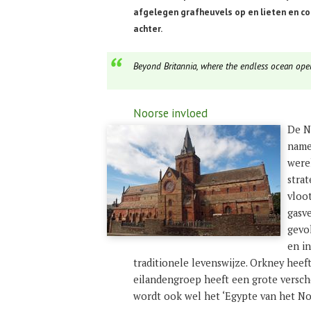
afgelegen grafheuvels op en lieten en c
achter.
Beyond Britannia, where the endless ocean open
Noorse invloed
De N
name
were
strat
vloo
gasv
gevo
en i
traditionele levenswijze. Orkney heef
eilandengroep heeft een grote versc
wordt ook wel het ‘Egypte van het N