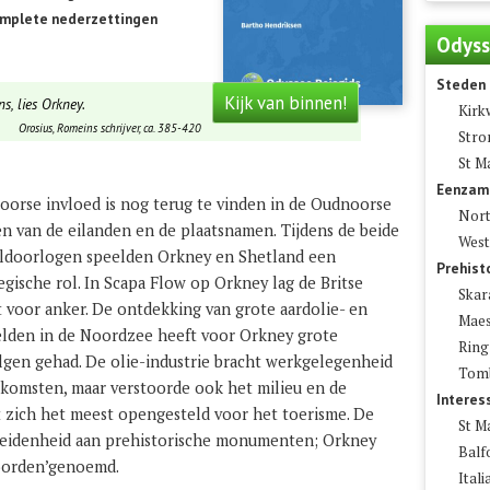
omplete nederzettingen
Odyss
Steden
Kijk van binnen!
s, lies Orkney.
Kirk
Orosius, Romeins schrijver, ca. 385-420
Stro
St M
Eenzam
oorse invloed is nog terug te vinden in de Oudnoorse
Nort
n van de eilanden en de plaatsnamen.
Tijdens de beide
West
ldoorlogen speelden Orkney en Shetland een
Prehist
egische rol. In Scapa Flow op Orkney lag de Britse
Skar
t voor anker. De ontdekking van grote aardolie- en
Maes
elden in de Noordzee heeft voor Orkney grote
Ring
lgen gehad. De olie-industrie bracht werkgelegenheid
Tomb
nkomsten, maar verstoorde ook het milieu en de
Intere
t zich het meest opengesteld voor het toerisme. De
St M
heidenheid aan prehistorische monumenten; Orkney
Balf
oorden’genoemd.
Ital