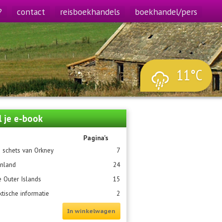
?
contact
reisboekhandels
boekhandel/pers
11°C
l je e-book
Pagina's
 schets van Orkney
7
nland
24
 Outer Islands
15
ktische informatie
2
In winkelwagen