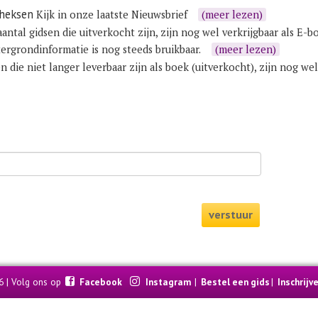
 heksen
Kijk in onze laatste
Nieuwsbrief
(meer lezen)
antal gidsen die uitverkocht zijn, zijn nog wel verkrijgbaar als E-b
ergrondinformatie is nog steeds bruikbaar.
(meer lezen)
n die niet langer leverbaar zijn als boek (uitverkocht), zijn nog w
verstuur
6 | Volg ons op
Facebook
Instagram
|
Bestel een gids
|
Inschrijv