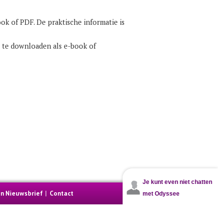
ook of PDF. De praktische informatie is
el te downloaden als e-book of
Je kunt even niet chatten
en Nieuwsbrief
|
Contact
Weer via
openweathermap.org
met Odyssee