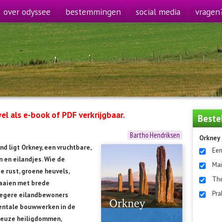
over odyssee
bestemmingen
social media
vragen
el als e-book of PDF verkrijgbaar.
Beste
Bartho Hendriksen
Orkney
d ligt Orkney, een vruchtbare,
Een
n en eilandjes. Wie de
Mai
 rust, groene heuvels,
The
 baaien met brede
Pra
roegere eilandbewoners
mentale bouwwerken in de
ieuze heiligdommen,