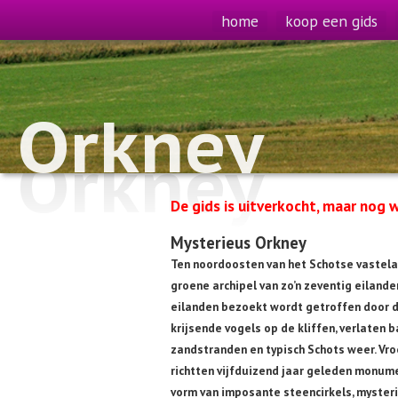
home
koop een gids
Orkney
Orkney
De gids is uitverkocht, maar nog w
Mysterieus Orkney
Ten noordoosten van het Schotse vastelan
groene archipel van zo’n zeventig eilande
eilanden bezoekt wordt getroffen door de
krijsende vogels op de kliffen, verlaten
zandstranden en typisch Schots weer. V
richtten vijfduizend jaar geleden monu
vorm van imposante steencirkels, myster