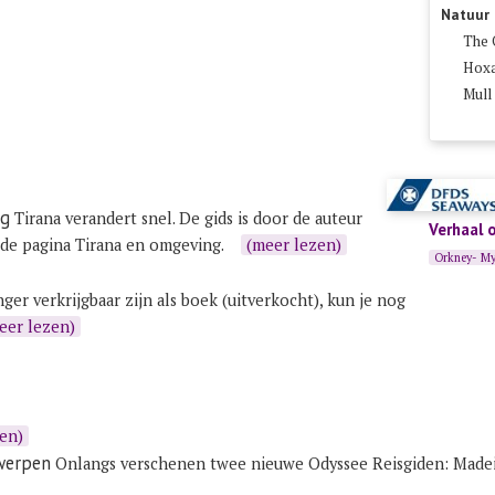
Natuur
The 
Hoxa
Mull
ng
Tirana verandert snel. De gids is door de auteur
Verhaal 
 de pagina
Tirana en omgeving
.
(meer lezen)
Orkney- My
nger verkrijgbaar zijn als boek (uitverkocht), kun je nog
eer lezen)
en)
werpen
Onlangs verschenen twee nieuwe Odyssee Reisgiden:
Madei