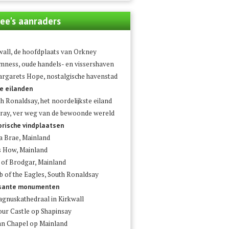
ee's aanraders
wall, de hoofdplaats van Orkney
mness, oude handels- en vissershaven
argarets Hope, nostalgische havenstad
e eilanden
h Ronaldsay, het noordelijkste eiland
ray, ver weg van de bewoonde wereld
orische vindplaatsen
a Brae, Mainland
 How, Mainland
 of Brodgar, Mainland
 of the Eagles, South Ronaldsay
ssante monumenten
agnuskathedraal in Kirkwall
our Castle op Shapinsay
ian Chapel op Mainland