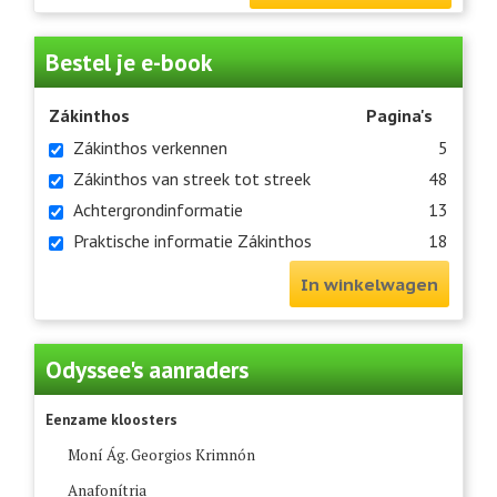
Bestel je e-book
Zákinthos
Pagina's
Zákinthos verkennen
5
Zákinthos van streek tot streek
48
Achtergrondinformatie
13
Praktische informatie Zákinthos
18
In winkelwagen
Odyssee's aanraders
Eenzame kloosters
Moní Ág. Georgios Krimnón
Anafonítria