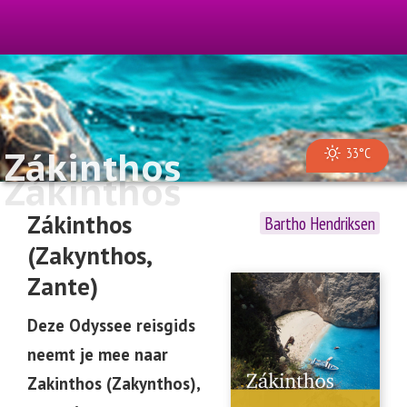
Zákinthos
33°C
Zákinthos
Zákinthos
Bartho Hendriksen
(Zakynthos,
Zante)
Deze Odyssee reisgids
neemt je mee naar
Zakinthos (Zakynthos),