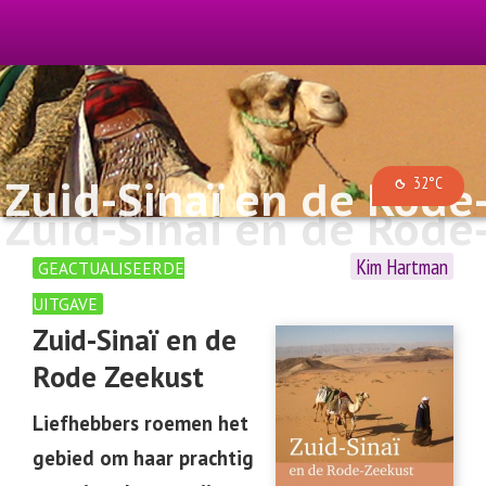
Zuid-Sinaï en de Rode
32°C
Zuid-Sinaï en de Rode
Kim Hartman
GEACTUALISEERDE
UITGAVE
Zuid-Sinaï en de
Rode Zeekust
Liefhebbers roemen het
gebied om haar prachtig