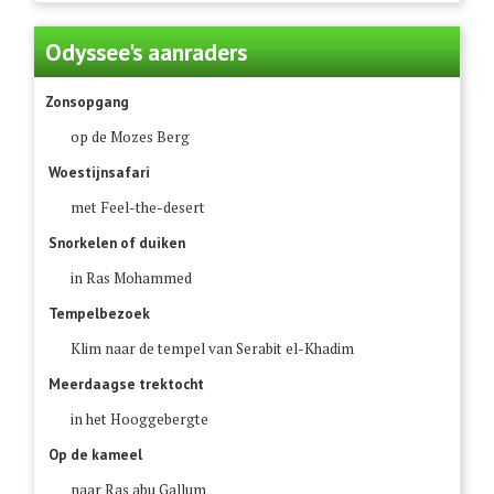
Odyssee's aanraders
Zonsopgang
op de Mozes Berg
Woestijnsafari
met Feel-the-desert
Snorkelen of duiken
in Ras Mohammed
Tempelbezoek
Klim naar de tempel van Serabit el-Khadim
Meerdaagse trektocht
in het Hooggebergte
Op de kameel
naar Ras abu Gallum