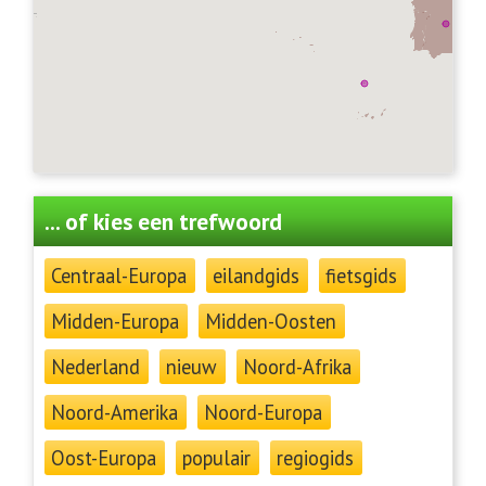
... of kies een trefwoord
Centraal-Europa
eilandgids
fietsgids
Midden-Europa
Midden-Oosten
Nederland
nieuw
Noord-Afrika
Noord-Amerika
Noord-Europa
Oost-Europa
populair
regiogids