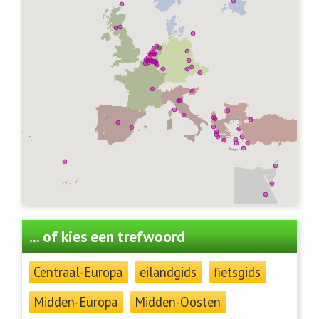
... of kies een trefwoord
Centraal-Europa
eilandgids
fietsgids
Midden-Europa
Midden-Oosten