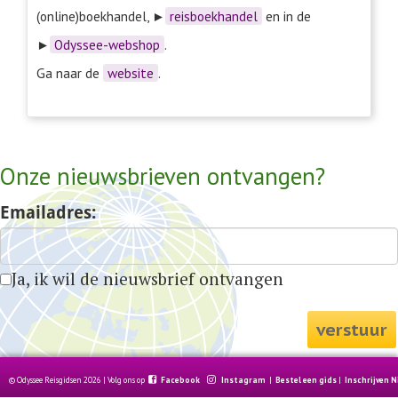
(online)boekhandel, ►
reisboekhandel
en in de
►
Odyssee-webshop
.
Ga naar de
website
.
Onze nieuwsbrieven ontvangen?
Emailadres:
Ja, ik wil de nieuwsbrief ontvangen
verstuur
© Odyssee Reisgidsen 2026 | Volg ons op
Facebook
Instagram
|
Bestel een gids
|
Inschrijven 