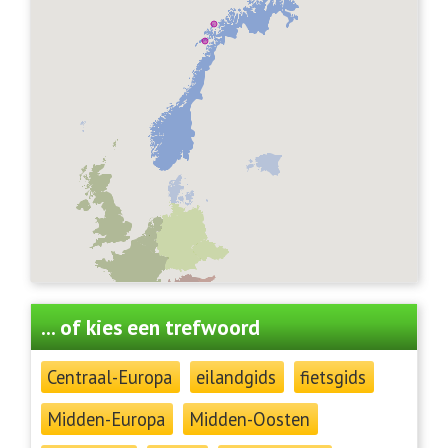
... of kies een trefwoord
Centraal-Europa
eilandgids
fietsgids
Midden-Europa
Midden-Oosten