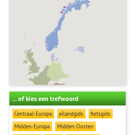
... of kies een trefwoord
Centraal-Europa
eilandgids
fietsgids
Midden-Europa
Midden-Oosten