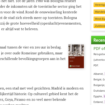
s het niet. Tot de jaren 1980 was Bologna relatief
Verenig
er de inkomsten uit de toeristische sector ging het
n voor de wind. Rond de eeuwwisseling kenterde
Wandele
cht de stad zich steeds meer op toeristen. Bologna
West-E
nkzij de grote hoeveelheid (openlucht)evenementen,
Zuidoos
 er altijd wat te beleven.
Recen
al tussen de vier en zes uur in beslag.
PDF of
je over oude Romeinse gebruiken, maar
Reisgidse
verschillende bevolkingsgroepen aan in het
(uitverko
PDF.
Albanië,
België, G
Bulgarije
en, een stad met veel gezichten. Madrid is modern en
Duitslan
ijkertijd historie. Op cultureel gebied kent het de
Egypte,
ez, Goya, Picasso en zo veel meer bekende
Estland,