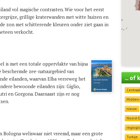
eiland vol magische contrasten. Wie voor het eerst
ergrijze, grillige kraterwanden met witte huizen en
 de zon met schitterende kleuren onder ziet gaan in
meteen verkocht.
el is met een totale oppervlakte van bijna
te beschermde zee-natuurgebied van
... of
nde eilanden, waarvan Elba verreweg het
andere bewoonde eilanden zijn: Giglio,
Centraa
utri en Gorgona. Daarnaast zijn er nog
Midden
tsen.
nieuw
Noord-
regiogi
jn Bologna weliswaar niet vreemd, maar een grote
Turkije