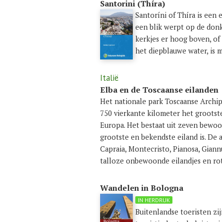
Santorini (Thíra)
Santoríni of Thíra is een 
een blik werpt op de donk
kerkjes er hoog boven, of
het diepblauwe water, is 
Italië
Elba en de Toscaanse eilanden
Het nationale park Toscaanse Archip
750 vierkante kilometer het groots
Europa. Het bestaat uit zeven bewoo
grootste en bekendste eiland is. De 
Capraia, Montecristo, Pianosa, Giann
talloze onbewoonde eilandjes en ro
Wandelen in Bologna
IN HERDRUK
Buitenlandse toeristen zi