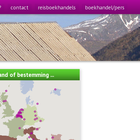
?
contact
reisboekhandels
boekhandel/pers
land of bestemming ...