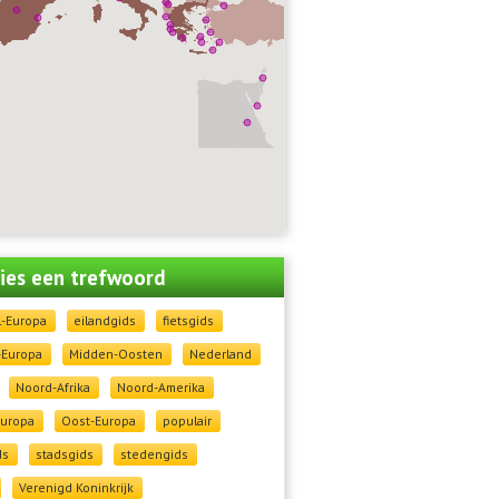
 kies een trefwoord
l-Europa
eilandgids
fietsgids
-Europa
Midden-Oosten
Nederland
Noord-Afrika
Noord-Amerika
Europa
Oost-Europa
populair
ds
stadsgids
stedengids
Verenigd Koninkrijk