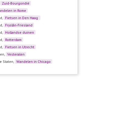
,
Zuid-Bourgondië
ndelen in Rome
d,
Fietsen in Den Haag
d,
Fryslân-Friesland
d,
Hollandse duinen
d,
Rotterdam
d,
Fietsen in Utrecht
en,
Vesteralen
e Staten,
Wandelen in Chicago