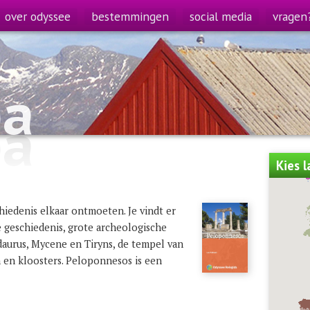
over odyssee
bestemmingen
social media
vragen
pa
pa
Kies 
iedenis elkaar ontmoeten. Je vindt er
 geschiedenis, grote archeologische
daurus, Mycene en Tiryns, de tempel van
n en kloosters. Peloponnesos is een