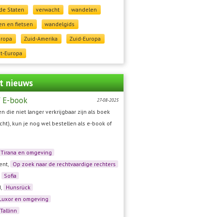
de Staten
verwacht
wandelen
n en fietsen
wandelgids
uropa
Zuid-Amerika
Zuid-Europa
t-Europa
t nieuws
 E-book
27-08-2025
n die niet langer verkrijgbaar zijn als boek
cht), kun je nog wel bestellen als e-book of
Tirana en omgeving
ent,
Op zoek naar de rechtvaardige rechters
,
Sofia
d,
Hunsrück
Luxor en omgeving
Tallinn