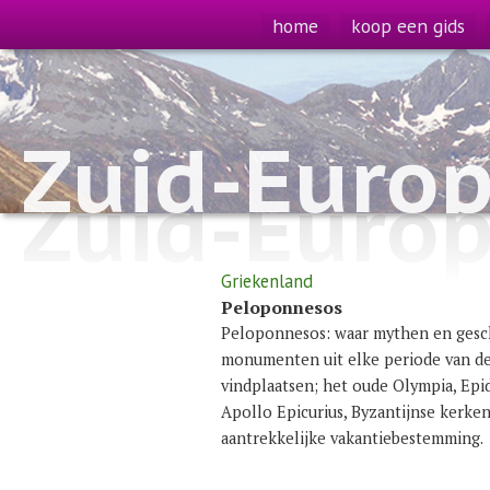
home
koop een gids
Zuid-Euro
Zuid-Euro
Griekenland
Peloponnesos
Peloponnesos: waar mythen en gesch
monumenten uit elke periode van de
vindplaatsen; het oude Olympia, Epi
Apollo Epicurius, Byzantijnse kerke
aantrekkelijke vakantiebestemming.