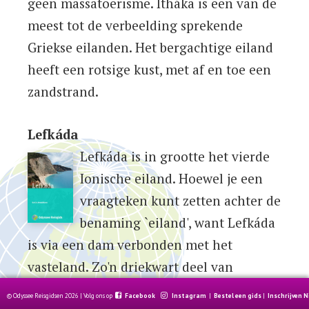
geen massatoerisme. Itháka is een van de
meest tot de verbeelding sprekende
Griekse eilanden. Het bergachtige eiland
heeft een rotsige kust, met af en toe een
zandstrand.
Lefkáda
Lefkáda is in grootte het vierde
Ionische eiland. Hoewel je een
vraagteken kunt zetten achter de
benaming `eiland', want Lefkáda
is via een dam verbonden met het
vasteland. Zo'n driekwart deel van
Lefkáda is bedekt met bergen. Het eiland
© Odyssee Reisgidsen 2026 | Volg ons op
Facebook
Instagram
|
Bestel een gids
|
Inschrijven 