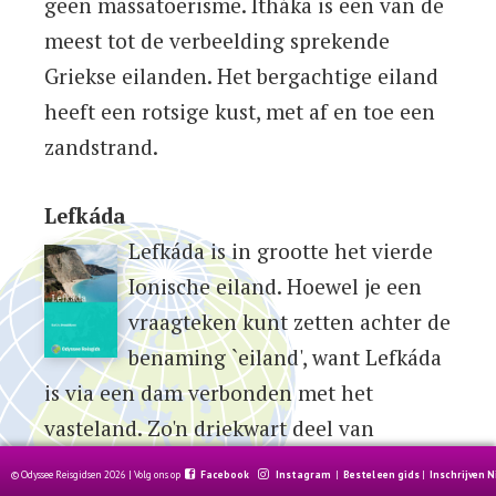
geen massatoerisme. Itháka is een van de
meest tot de verbeelding sprekende
Griekse eilanden. Het bergachtige eiland
heeft een rotsige kust, met af en toe een
zandstrand.
Lefkáda
Lefkáda is in grootte het vierde
Ionische eiland. Hoewel je een
vraagteken kunt zetten achter de
benaming `eiland', want Lefkáda
is via een dam verbonden met het
vasteland. Zo'n driekwart deel van
Lefkáda is bedekt met bergen. Het eiland
© Odyssee Reisgidsen 2026 | Volg ons op
Facebook
Instagram
|
Bestel een gids
|
Inschrijven 